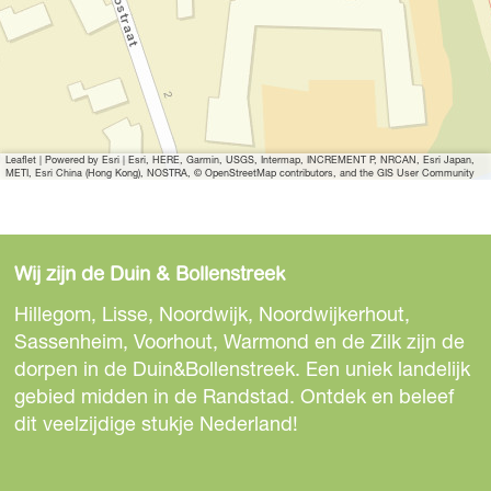
Leaflet
|
Powered by Esri | Esri, HERE, Garmin, USGS, Intermap, INCREMENT P, NRCAN, Esri Japan,
METI, Esri China (Hong Kong), NOSTRA, © OpenStreetMap contributors, and the GIS User Community
Wij zijn de Duin & Bollenstreek
Hillegom, Lisse, Noordwijk, Noordwijkerhout,
Sassenheim, Voorhout, Warmond en de Zilk zijn de
dorpen in de Duin&Bollenstreek. Een uniek landelijk
gebied midden in de Randstad. Ontdek en beleef
dit veelzijdige stukje Nederland!