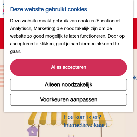
Bollen en Bloemen
K
Z
Deze website gebruikt cookies
Winkelen
a
o
M
G
Deze website maakt gebruik van cookies (Functioneel,
Uit eten
a
e
e
Sorry, deze activiteit is niet meer beschikbaar.
a
Analytisch, Marketing) die noodzakelijk zijn om de
DB4daagse - Inschrijven
r
k
n
Bekijk het
actuele aanbod
voor de beschikbare
n
website zo goed mogelijk te laten functioneren. Door op
Kinderactiviteiten
t
e
u
opties.
a
accepteren te klikken, geef je aan hiermee akkoord te
De natuur in
n
a
gaan.
Polders en plassen
r
Landgoederen
d
Alles accepteren
Musea en meer
e
Producten uit de Bollenstreek
h
Alleen noodzakelijk
Gezond en actief
o
m
Voorkeuren aanpassen
Overnachten
e
Plan je bezoek
p
Hoe kom ik er?
a
Interactieve kaart
g
e