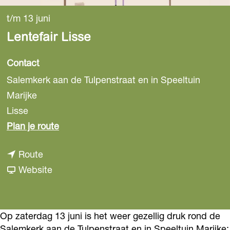
t/m 13 juni
Lentefair Lisse
Contact
Salemkerk aan de Tulpenstraat en in Speeltuin
Marijke
Lisse
n
Plan je route
a
n
Route
a
a
v
Website
r
a
a
L
r
n
e
L
L
Op zaterdag 13 juni is het weer gezellig druk rond de
n
Salemkerk aan de Tulpenstraat en in Speeltuin Marijke: