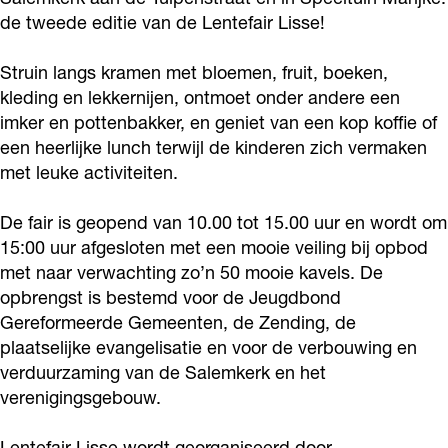
e
e
t
de tweede editie van de Lentefair Lisse!
n
n
e
t
t
f
Struin langs kramen met bloemen, fruit, boeken,
e
e
a
kleding en lekkernijen, ontmoet onder andere een
f
f
imker en pottenbakker, en geniet van een kop koffie of
i
een heerlijke lunch terwijl de kinderen zich vermaken
a
a
r
met leuke activiteiten.
i
i
L
r
r
i
De fair is geopend van 10.00 tot 15.00 uur en wordt om
L
L
s
15:00 uur afgesloten met een mooie veiling bij opbod
i
i
met naar verwachting zo’n 50 mooie kavels. De
s
opbrengst is bestemd voor de Jeugdbond
s
s
e
Gereformeerde Gemeenten, de Zending, de
s
s
plaatselijke evangelisatie en voor de verbouwing en
e
e
verduurzaming van de Salemkerk en het
verenigingsgebouw.
Lentefair Lisse wordt georganiseerd door