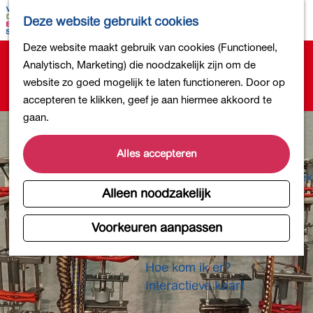
Bollen en Bloemen
K
Z
Deze website gebruikt cookies
Winkelen
a
o
M
G
Deze website maakt gebruik van cookies (Functioneel,
Uit eten
a
e
e
Sorry, deze activiteit is niet meer beschikbaar.
a
Analytisch, Marketing) die noodzakelijk zijn om de
DB4daagse - Inschrijven
r
k
n
Bekijk het
actuele aanbod
voor de beschikbare
n
website zo goed mogelijk te laten functioneren. Door op
Kinderactiviteiten
t
e
u
opties.
a
accepteren te klikken, geef je aan hiermee akkoord te
De natuur in
n
a
gaan.
Polders en plassen
r
Landgoederen
d
Alles accepteren
Musea en meer
e
Producten uit de Bollenstreek
h
Alleen noodzakelijk
Gezond en actief
o
m
Voorkeuren aanpassen
Overnachten
e
Plan je bezoek
p
Hoe kom ik er?
a
Interactieve kaart
g
e