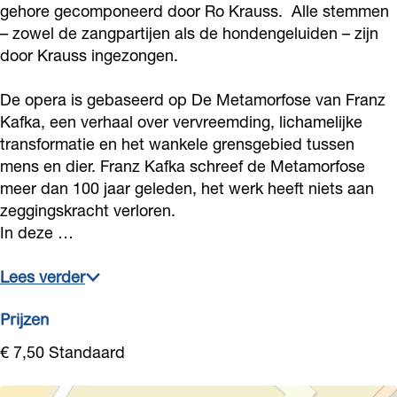
i
c
i
M
i
gehore gecomponeerd door Ro Krauss. Alle stemmen
e
h
c
i
e
– zowel de zangpartijen als de hondengeluiden – zijn
l
i
h
c
door Krauss ingezongen.
l
v
e
i
h
v
De opera is gebaseerd op De Metamorfose van Franz
a
l
e
i
a
Kafka, een verhaal over vervreemding, lichamelijke
n
v
l
e
n
transformatie en het wankele grensgebied tussen
O
a
v
l
O
mens en dier. Franz Kafka schreef de Metamorfose
v
n
a
v
meer dan 100 jaar geleden, het werk heeft niets aan
v
zeggingskracht verloren.
e
O
n
a
e
In deze …
r
v
O
n
r
b
e
v
O
b
Lees verder
e
r
e
v
e
e
b
r
e
Prijzen
e
k
e
b
r
k
€ 7,50 Standaard
e
e
b