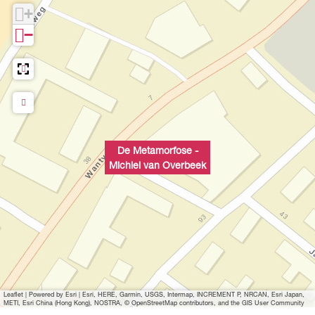
k
e
e
+
k
e
−
k
De Metamorfose -
Michiel van Overbeek
Leaflet
|
Powered by Esri | Esri, HERE, Garmin, USGS, Intermap, INCREMENT P, NRCAN, Esri Japan,
METI, Esri China (Hong Kong), NOSTRA, © OpenStreetMap contributors, and the GIS User Community