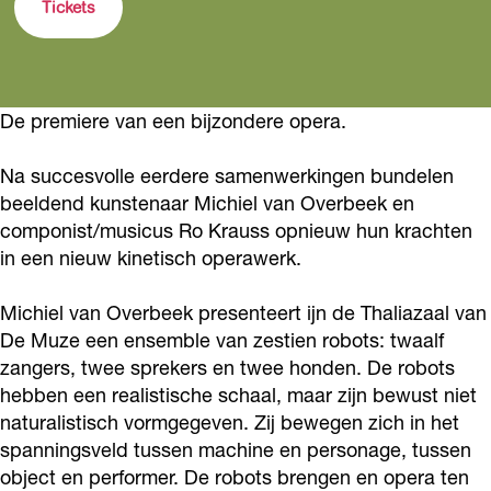
e
Tickets
t
M
e
D
t
a
e
M
e
a
m
t
e
M
m
De premiere van een bijzondere opera.
o
a
t
e
o
r
m
a
t
r
Na succesvolle eerdere samenwerkingen bundelen
f
o
m
a
f
beeldend kunstenaar Michiel van Overbeek en
o
r
o
m
componist/musicus Ro Krauss opnieuw hun krachten
o
in een nieuw kinetisch operawerk.
s
f
r
o
s
e
o
f
r
e
Michiel van Overbeek presenteert ijn de Thaliazaal van
-
s
o
f
-
De Muze een ensemble van zestien robots: twaalf
M
e
s
o
M
zangers, twee sprekers en twee honden. De robots
i
-
e
s
hebben een realistische schaal, maar zijn bewust niet
i
naturalistisch vormgegeven. Zij bewegen zich in het
c
M
-
e
c
spanningsveld tussen machine en personage, tussen
h
i
M
-
h
object en performer. De robots brengen en opera ten