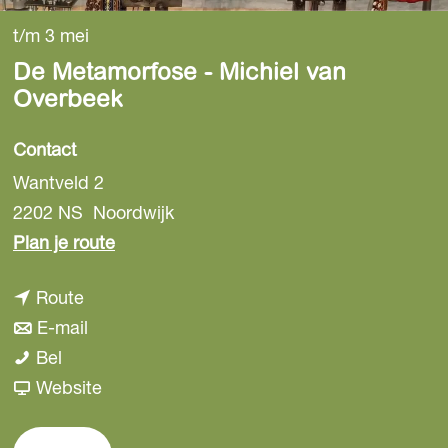
t/m 3 mei
De Metamorfose - Michiel van
Overbeek
Contact
Wantveld 2
2202 NS
Noordwijk
n
Plan je route
a
n
Route
a
a
n
E-mail
r
D
a
a
Bel
D
e
r
a
v
Website
e
M
D
r
a
M
e
e
D
n