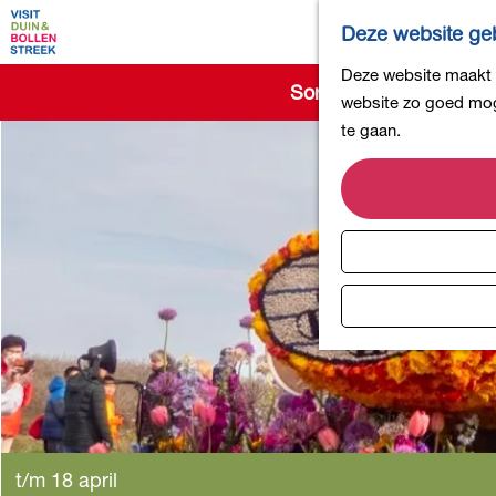
Deze website geb
G
Deze website maakt g
Sorry, deze activiteit 
a
website zo goed moge
n
te gaan.
a
a
r
d
e
h
o
m
e
p
a
g
t/m 18 april
e