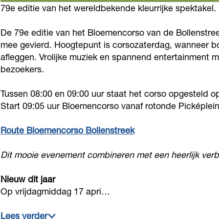
o
g
m
m
79e editie van het wereldbekende kleurrijke spektakel.
n
o
r
e
e
c
De 79e editie van het Bloemencorso van de Bollenstree
k
a
n
n
o
mee gevierd. Hoogtepunt is corsozaterdag, wanneer bo
B
m
c
c
r
afleggen. Vrolijke muziek en spannend entertainment m
l
B
o
o
s
bezoekers.
o
l
r
r
o
e
o
Tussen 08:00 en 09:00 uur staat het corso opgesteld 
s
s
B
Start 09:05 uur Bloemencorso vanaf rotonde Picképlei
m
e
o
o
o
e
m
B
B
l
Route Bloemencorso Bollenstreek
n
e
o
o
l
c
n
l
l
Dit mooie evenement combineren met een heerlijk ver
e
o
c
l
l
n
Nieuw dit jaar
r
o
e
e
s
Op vrijdagmiddag 17 apri…
s
r
n
n
t
o
s
s
s
r
Lees verder