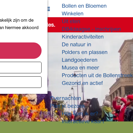
Bollen en Bloemen
K
Z
Winkelen
a
o
M
kelijk zijn om de
Uit eten
a
e
e
de beschikbare opties.
 aan hiermee akkoord
DB4daagse - Inschrijven
r
k
n
Kinderactiviteiten
t
e
u
De natuur in
n
Polders en plassen
Landgoederen
Musea en meer
Producten uit de Bollenstreek
Gezond en actief
Overnachten
Plan je bezoek
Hoe kom ik er?
Interactieve kaart