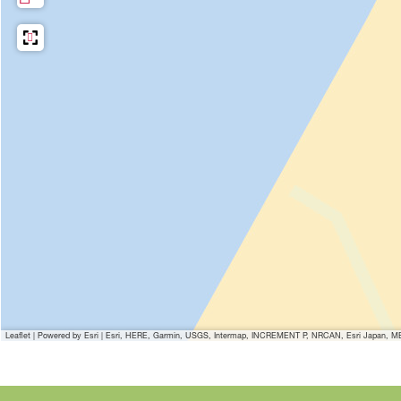
Leaflet
|
Powered by Esri | Esri, HERE, Garmin, USGS, Intermap, INCREMENT P, NRCAN, Esri Japan, MET