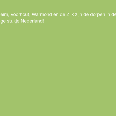
b
e
e
eim, Voorhout, Warmond en de Zilk zijn de dorpen in de
l
ige stukje Nederland!
d
i
n
g
R
o
u
t
e
B
l
o
e
m