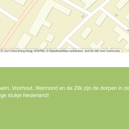
I, Esri China (Hong Kong), NOSTRA, © OpenStreetMap contributors, and the GIS User Community
eim, Voorhout, Warmond en de Zilk zijn de dorpen in de
ige stukje Nederland!