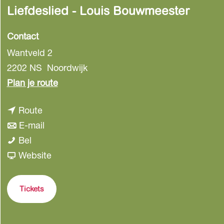
Liefdeslied - Louis Bouwmeester
Contact
Wantveld 2
2202 NS
Noordwijk
n
Plan je route
a
n
Route
a
a
n
E-mail
r
L
a
a
Bel
L
i
r
a
v
Website
i
e
L
r
a
e
f
i
L
n
f
Tickets
d
e
i
L
d
e
f
e
i
e