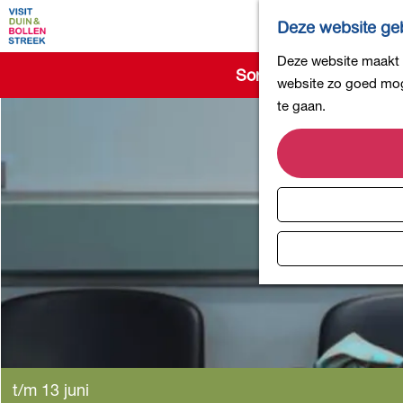
Deze website geb
G
Deze website maakt g
Sorry, deze activiteit 
a
website zo goed moge
n
te gaan.
a
a
r
d
e
h
o
m
e
p
a
g
t/m 13 juni
e