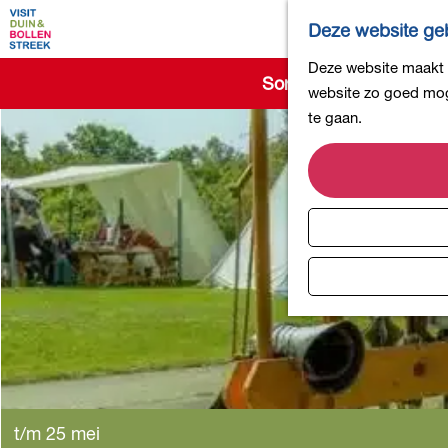
Deze website geb
G
Deze website maakt g
Sorry, deze activiteit 
a
website zo goed moge
n
te gaan.
a
a
r
d
e
h
o
m
e
p
a
g
t/m 25 mei
e