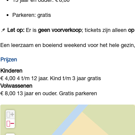
d
d
l
e
e
e
Parkeren: gratis
l
l
n
📌
Let op:
Er is
geen voorverkoop
; tickets zijn alleen
op
e
e
A
n
n
m
Een leerzaam en boeiend weekend voor het hele gezin,
A
A
b
m
m
Prijzen
a
b
b
c
Kinderen
a
a
h
€ 4,00 4 t/m 12 jaar. Kind t/m 3 jaar gratis
c
c
Volwassenen
t
€ 8,00 13 jaar en ouder. Gratis parkeren
h
h
2
t
t
0
2
2
+
2
0
0
−
6
2
2