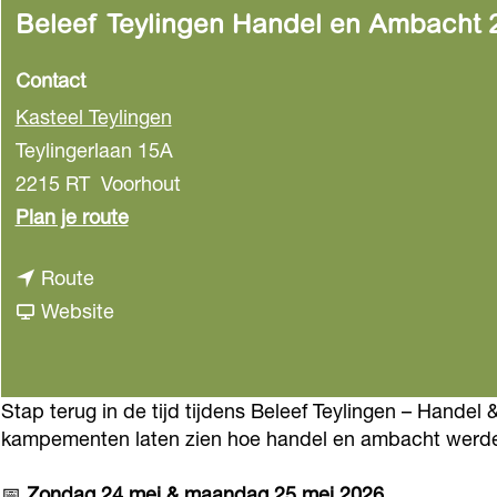
Beleef Teylingen Handel en Ambacht 
Contact
Kasteel Teylingen
Teylingerlaan 15A
2215 RT
Voorhout
n
Plan je route
a
n
Route
a
a
v
Website
r
a
a
B
r
n
e
B
B
Stap terug in de tijd tijdens Beleef Teylingen – Hand
l
kampementen laten zien hoe handel en ambacht werden
e
e
e
l
l
e
📅
Zondag 24 mei & maandag 25 mei 2026