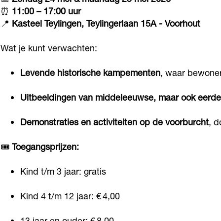
e
e
f
⏰
11:00 – 17:00 uur
e
e
T
📍
Kasteel Teylingen, Teylingerlaan 15A - Voorhout
f
f
e
Wat je kunt verwachten:
T
T
y
e
e
l
Levende historische kampementen
, waar bewone
y
y
i
l
l
n
Uitbeeldingen van middeleeuwse, maar ook eerder
i
i
g
Demonstraties en activiteiten op de voorburcht
, d
n
n
e
g
g
n
🎟️
Toegangsprijzen:
e
e
H
n
n
a
Kind t/m 3 jaar: gratis
H
H
n
Kind 4 t/m 12 jaar: € 4,00
a
a
d
n
n
e
13 jaar en ouder: € 8,00