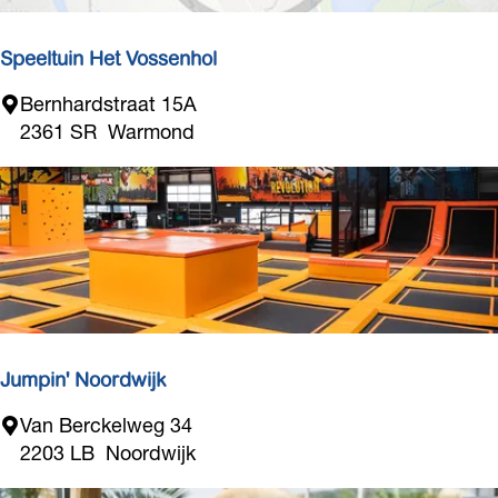
w
r
n
v
Speeltuin Het Vossenhol
r
e
S
Bernhardstraat 15A
u
p
2361 SR
Warmond
g
e
d
e
l
t
u
i
n
H
e
Jumpin' Noordwijk
t
J
Van Berckelweg 34
V
u
2203 LB
Noordwijk
o
m
s