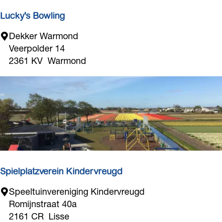
r
u
n
Lucky's Bowling
t
K
L
Dekker Warmond
e
u
Veerpolder 14
u
c
2361 KV
Warmond
k
k
e
y
n
'
h
s
o
B
f
o
w
l
i
Spielplatzverein Kindervreugd
n
S
Speeltuinvereniging Kindervreugd
g
p
Romijnstraat 40a
i
2161 CR
Lisse