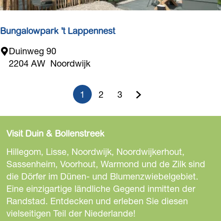
l
j
i
k
m
Bungalowpark 't Lappennest
i
m
n
B
Duinweg 90
i
e
u
2204 AW
Noordwijk
n
i
n
g
n
g
O
1
2
3
e
a
A
G
G
Z
u
m
l
d
k
e
e
u
2
o
e
Visit Duin & Bollenstreek
-
w
t
h
h
r
J
s
p
Hillegom, Lisse, Noordwijk, Noordwijkerhout,
e
u
e
e
n
i
a
Sassenheim, Voorhout, Warmond und de Zilk sind
r
t
r
die Dörfer im Dünen- und Blumenzwiebelgebiet.
e
z
z
ä
o
z
k
Eine einzigartige ländliche Gegend inmitten der
e
l
u
u
c
e
'
Randstad. Entdecken und erleben Sie diesen
n
r
t
vielseitigen Teil der Niederlande!
l
r
r
h
s