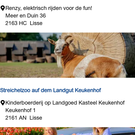
u
:
a
R
u
Renzy, elektrisch rijden voor de fun!
c
e
Meer en Duin 36
n
h
n
2163 HC
Lisse
:
t
z
e
y
r
.
n
n
e
l
h
-
m
G
e
P
n
S
Streichelzoo auf dem Landgut Keukenhof
?
a
S
Kinderboerderij op Landgoed Kasteel Keukenhof
u
t
Keukenhof 1
d
r
2161 AN
Lisse
i
e
o
i