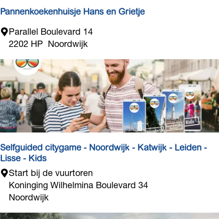
a
Pannenkoekenhuisje Hans en Grietje
u
P
Parallel Boulevard 14
r
a
2202 HP
Noordwijk
a
n
n
n
t
e
N
n
e
k
d
o
e
e
r
k
z
Selfguided citygame - Noordwijk - Katwijk - Leiden -
e
a
Lisse - Kids
n
n
S
Start bij de vuurtoren
h
d
e
Koninging Wilhelmina Boulevard 34
u
t
l
Noordwijk
i
f
s