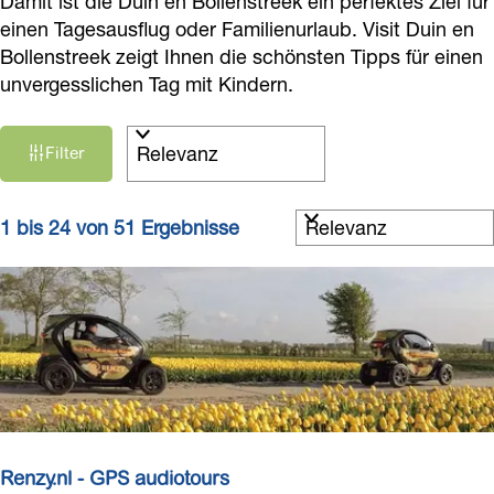
Damit ist die Duin en Bollenstreek ein perfektes Ziel für
einen Tagesausflug oder Familienurlaub. Visit Duin en
Bollenstreek zeigt Ihnen die schönsten Tipps für einen
unvergesslichen Tag mit Kindern.
W
S
Filter
a
o
r
s
t
S
m
1 bis 24 von 51 Ergebnisse
i
o
ö
e
r
c
r
t
h
e
i
t
n
e
e
n
r
s
a
e
t
c
n
d
h
n
Renzy.nl - GPS audiotours