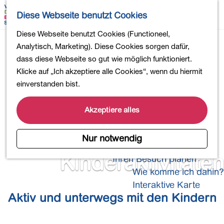
Wandern
K
S
Diese Webseite benutzt Cookies
Einkaufen
a
u
M
Essen und Trinken
G
Diese Webseite benutzt Cookies (Functioneel,
r
c
e
Kinderaktivitäten
e
Analytisch, Marketing). Diese Cookies sorgen dafür,
t
h
n
In die Natur
h
dass diese Webseite so gut wie möglich funktioniert.
e
e
ü
Polder und Seen
e
Klicke auf „Ich akzeptiere alle Cookies“, wenn du hiermit
n
Ländereien
n
einverstanden bist.
Museen und mehr
S
Aktiv und gesund
i
Akzeptiere alles
4-Tage-Wanderung
e
z
Nur notwendig
Übernachtungen
u
Kinderaktivitäten
Ihren Besuch planen
r
Wie komme ich dahin?
H
o
Interaktive Karte
Aktiv und unterwegs mit den Kindern
m
e
p