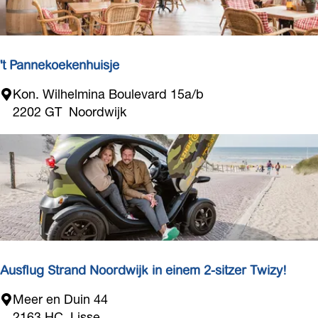
o
r
i
s
't Pannekoekenhuisje
d
'
Kon. Wilhelmina Boulevard 15a/b
a
t
2202 GT
Noordwijk
l
P
a
n
n
e
k
o
e
k
Ausflug Strand Noordwijk in einem 2-sitzer Twizy!
e
A
Meer en Duin 44
n
u
2163 HC
Lisse