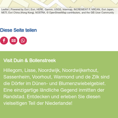
B
Leaflet
|
Powered by Esri | Esri, HERE, Garmin, USGS, Intermap, INCREMENT P, NRCAN, Esri Japan,
i
METI, Esri China (Hong Kong), NOSTRA, © OpenStreetMap contributors, and the GIS User Community
o
s
Diese Seite teilen
c
o
D
D
D
o
i
i
i
p
e
e
e
p
Visit Duin & Bollenstreek
s
s
s
o
e
e
e
Hillegom, Lisse, Noordwijk, Noordwijkerhout,
s
S
S
S
Sassenheim, Voorhout, Warmond und de Zilk sind
t
e
e
e
die Dörfer im Dünen- und Blumenzwiebelgebiet.
e
i
i
i
Eine einzigartige ländliche Gegend inmitten der
r
t
t
t
Randstad. Entdecken und erleben Sie diesen
e
e
e
vielseitigen Teil der Niederlande!
t
t
t
e
e
e