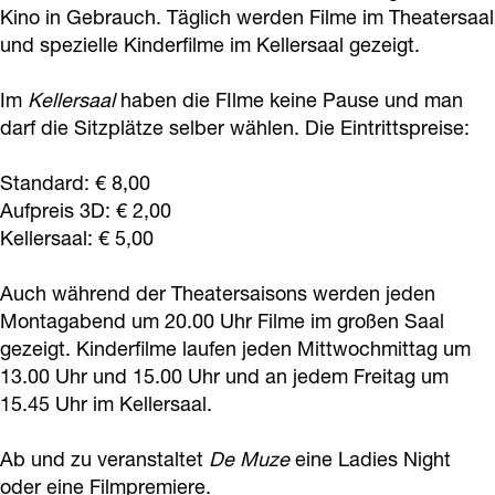
o
i
Kino in Gebrauch. Täglich werden Filme im Theatersaal
o
o
r
N
d
und spezielle Kinderfilme im Kellersaal gezeigt.
k
n
r
o
d
o
w
D
D
d
r
w
o
i
Im
Kellersaal
haben die FIlme keine Pause und man
e
e
w
d
i
r
j
darf die Sitzplätze selber wählen. Die Eintrittspreise:
M
M
i
w
j
d
k
u
u
Standard: € 8,00
j
i
k
w
K
Aufpreis 3D: € 2,00
z
z
k
j
K
i
i
Kellersaal: € 5,00
e
e
K
k
i
j
n
N
N
i
K
n
k
o
Auch während der Theatersaisons werden jeden
o
o
n
i
o
K
Montagabend um 20.00 Uhr Filme im großen Saal
o
o
gezeigt. Kinderfilme laufen jeden Mittwochmittag um
o
n
i
13.00 Uhr und 15.00 Uhr und an jedem Freitag um
r
r
o
n
15.45 Uhr im Kellersaal.
d
d
o
w
w
Ab und zu veranstaltet
De Muze
eine Ladies Night
i
i
oder eine Filmpremiere.