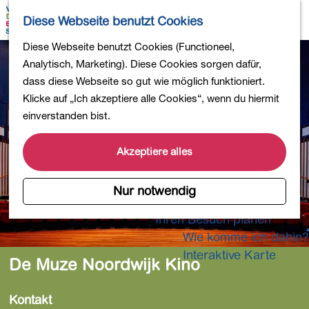
Wandern
K
S
Diese Webseite benutzt Cookies
Einkaufen
a
u
M
Essen und Trinken
G
Diese Webseite benutzt Cookies (Functioneel,
r
c
e
Kinderaktivitäten
e
Analytisch, Marketing). Diese Cookies sorgen dafür,
t
h
n
In die Natur
h
dass diese Webseite so gut wie möglich funktioniert.
e
e
ü
Polder und Seen
e
Klicke auf „Ich akzeptiere alle Cookies“, wenn du hiermit
n
Ländereien
n
einverstanden bist.
Museen und mehr
S
Aktiv und gesund
i
Akzeptiere alles
4-Tage-Wanderung
e
z
Nur notwendig
Übernachtungen
u
Ihren Besuch planen
r
Wie komme ich dahin?
H
o
Interaktive Karte
De Muze Noordwijk Kino
m
e
Kontakt
p