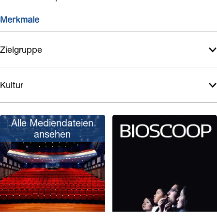
j
j
Merkmale
k
k
K
K
Zielgruppe
i
i
n
n
o
o
Kultur
Alle Mediendateien
ansehen