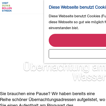
Diese Webseite benutzt Cook
G
Diese Webseite benutzt Cookies (Fun
e
diese Webseite so gut wie möglich fu
h
einverstanden bist.
e
n
S
i
e
z
Übernachtung am
u
Wasser
r
H
o
m
Sie brauchen eine Pause? Wir haben bereits eine
e
Reihe schöner Übernachtungsadressen aufgelistet, wo
p
Sie einen Aufenthalt am Ringvaart des