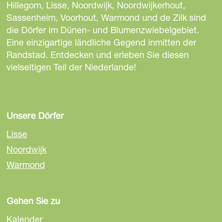
e
e
e
Hillegom, Lisse, Noordwijk, Noordwijkerhout,
S
S
S
Sassenheim, Voorhout, Warmond und de Zilk sind
e
e
e
die Dörfer im Dünen- und Blumenzwiebelgebiet.
i
i
i
Eine einzigartige ländliche Gegend inmitten der
t
t
t
Randstad. Entdecken und erleben Sie diesen
e
e
e
vielseitigen Teil der Niederlande!
t
t
t
e
e
e
i
i
i
l
l
l
Unsere Dörfer
e
e
e
Lisse
n
n
n
Noordwijk
a
a
a
Warmond
u
u
u
f
f
f
F
E
W
Gehen Sie zu
a
m
h
c
a
a
Kalender