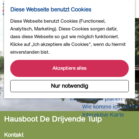
Wandern
K
S
Diese Webseite benutzt Cookies
Einkaufen
a
u
M
Essen und Trinken
G
Diese Webseite benutzt Cookies (Functioneel,
r
c
e
Kinderaktivitäten
e
Analytisch, Marketing). Diese Cookies sorgen dafür,
t
h
n
In die Natur
h
dass diese Webseite so gut wie möglich funktioniert.
e
e
ü
Polder und Seen
e
Klicke auf „Ich akzeptiere alle Cookies“, wenn du hiermit
n
Ländereien
n
einverstanden bist.
Museen und mehr
S
Aktiv und gesund
i
Akzeptiere alles
4-Tage-Wanderung
e
z
Nur notwendig
Übernachtungen
u
Ihren Besuch planen
r
Wie komme ich dahin?
H
o
Interaktive Karte
Hausboot De Drijvende Tulp
m
e
Kontakt
p