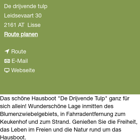
De drijvende tulp
a
g
Leidsevaart 30
e
2161 AT
Lisse
b
Route planen
i
b
Route
s
i
b
E-Mail
H
s
i
a
Webseite
a
H
s
b
u
a
H
H
s
u
a
a
Das schöne Hausboot "De Drijvende Tulp" ganz für
b
sich allein! Wunderschöne Lage inmitten des
s
u
u
o
Blumenzwiebelgebiets, in Fahrradentfernung zum
b
s
s
o
Keukenhof und zum Strand. Genießen Sie die Freiheit,
o
b
b
t
das Leben im Freien und die Natur rund um das
o
o
o
D
Hausboot.