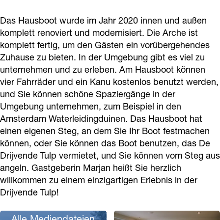
t
o
o
e
Das Hausboot wurde im Jahr 2020 innen und außen
D
t
t
D
komplett renoviert und modernisiert. Die Arche ist
e
D
D
r
komplett fertig, um den Gästen ein vorübergehendes
D
e
e
i
Zuhause zu bieten. In der Umgebung gibt es viel zu
r
D
D
j
unternehmen und zu erleben. Am Hausboot können
i
r
r
vier Fahrräder und ein Kanu kostenlos benutzt werden,
v
und Sie können schöne Spaziergänge in der
j
i
i
e
Umgebung unternehmen, zum Beispiel in den
v
j
j
n
Amsterdam Waterleidingduinen. Das Hausboot hat
e
v
v
d
einen eigenen Steg, an dem Sie Ihr Boot festmachen
n
e
e
e
können, oder Sie können das Boot benutzen, das De
d
n
n
Drijvende Tulp vermietet, und Sie können vom Steg aus
T
angeln. Gastgeberin Marjan heißt Sie herzlich
e
d
d
u
willkommen zu einem einzigartigen Erlebnis in der
T
e
e
l
Drijvende Tulp!
u
T
T
p
l
u
u
Alle Mediendateien