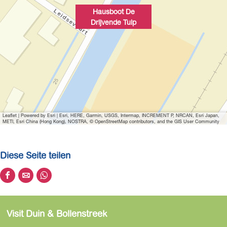
l
Hausboot De
d
Drijvende Tulp
ö
f
f
n
e
n
Leaflet
|
Powered by Esri | Esri, HERE, Garmin, USGS, Intermap, INCREMENT P, NRCAN, Esri Japan,
METI, Esri China (Hong Kong), NOSTRA, © OpenStreetMap contributors, and the GIS User Community
Diese Seite teilen
D
D
D
i
i
i
e
e
e
Visit Duin & Bollenstreek
s
s
s