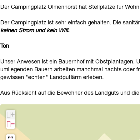
a
g
u
n
f
Der Campingplatz Olmenhorst hat Stellplätze für Woh
u
a
f
g
d
Der Campingplatz ist sehr einfach gehalten. Die sani
f
u
d
a
e
keinen Strom und kein Wifi.
d
f
e
u
m
e
d
m
f
L
Ton
m
e
L
d
a
L
m
a
e
Unser Anwesen ist ein Bauernhof mit Obstplantagen. U
n
umliegenden Bauern arbeiten manchmal nachts oder frü
a
L
n
m
d
gewissen "echten" Landgutlärm erleben.
n
a
d
L
g
d
n
g
a
u
Aus Rücksicht auf die Bewohner des Landguts und die 
g
d
u
n
t
u
g
t
d
O
+
t
u
O
g
l
−
O
t
l
u
m
l
O
m
t
e