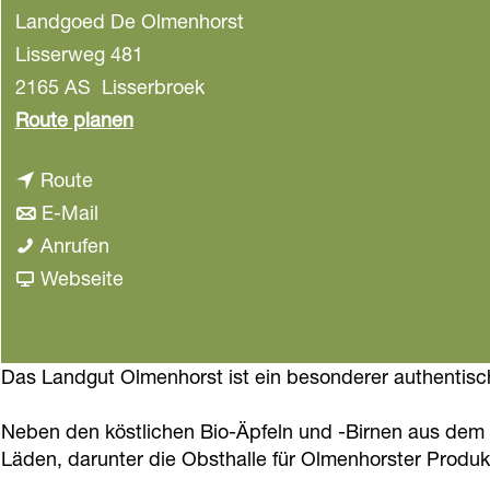
Landgoed De Olmenhorst
a
g
Lisserweg 481
e
2165 AS
Lisserbroek
b
Route planen
i
b
Route
s
i
b
E-Mail
C
s
i
C
Anrufen
a
C
s
a
a
Webseite
m
a
C
m
b
p
m
a
p
C
i
p
m
i
a
Das Landgut Olmenhorst ist ein besonderer authentis
n
i
p
n
m
g
Neben den köstlichen Bio-Äpfeln und -Birnen aus de
n
i
g
p
a
Läden, darunter die Obsthalle für Olmenhorster Produk
g
n
a
i
u