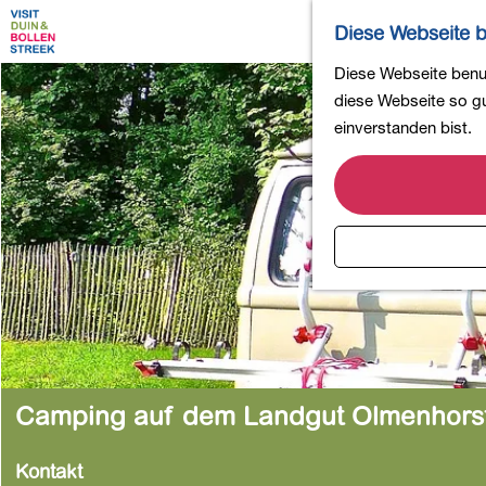
Diese Webseite b
G
Diese Webseite benut
e
diese Webseite so gut
h
einverstanden bist.
e
n
S
i
e
z
u
r
H
o
Camping auf dem Landgut Olmenhors
m
e
Kontakt
p