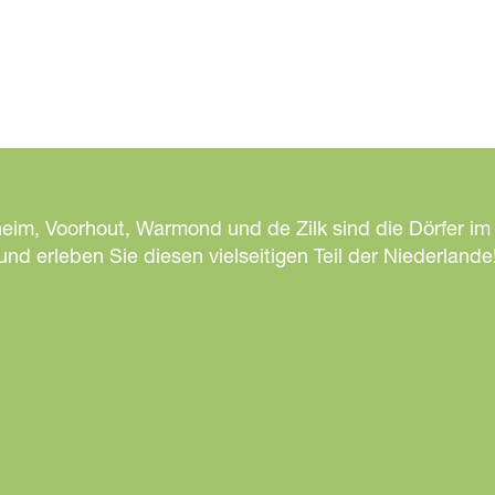
t
e
r
i
j
d
e
B
heim, Voorhout, Warmond und de Zilk sind die Dörfer im
e
d erleben Sie diesen vielseitigen Teil der Niederlande
l
e
v
i
n
g
-
c
o