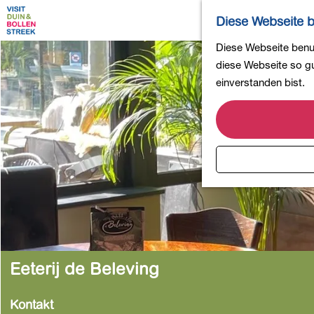
Diese Webseite b
G
Diese Webseite benut
e
diese Webseite so gut
h
einverstanden bist.
e
n
S
i
e
z
u
r
H
o
Eeterij de Beleving
m
e
Kontakt
p