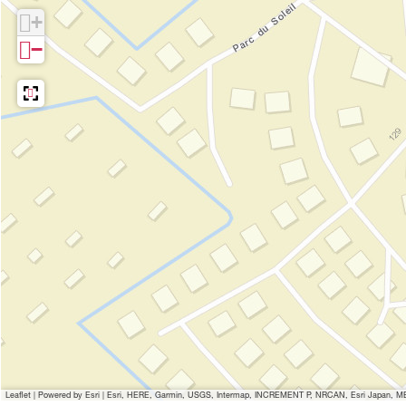
+
−
Leaflet
|
Powered by Esri | Esri, HERE, Garmin, USGS, Intermap, INCREMENT P, NRCAN, Esri Japan, MET