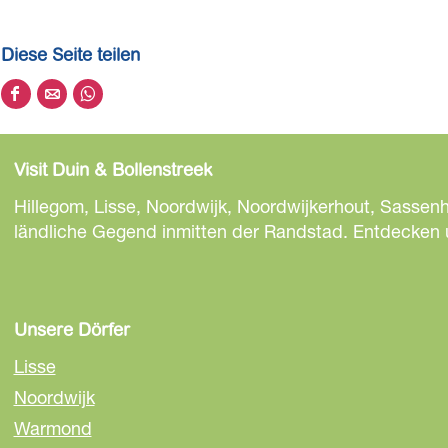
Diese Seite teilen
D
D
D
i
i
i
e
e
e
Visit Duin & Bollenstreek
s
s
s
e
e
e
Hillegom, Lisse, Noordwijk, Noordwijkerhout, Sassen
S
S
S
ländliche Gegend inmitten der Randstad. Entdecken un
e
e
e
i
i
i
t
t
t
e
e
e
Unsere Dörfer
t
t
t
Lisse
e
e
e
Noordwijk
i
i
i
Warmond
l
l
l