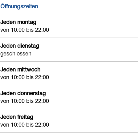
e
d
B
j
e
Öffnungszeiten
B
e
e
d
l
Jeden montag
e
B
l
e
e
von 10:00 bis 22:00
l
e
e
B
v
e
l
v
e
i
Jeden dienstag
v
e
i
l
n
geschlossen
i
v
n
e
g
Jeden mittwoch
n
i
g
v
von 10:00 bis 22:00
g
n
i
g
n
Jeden donnerstag
g
von 10:00 bis 22:00
Jeden freitag
von 10:00 bis 22:00