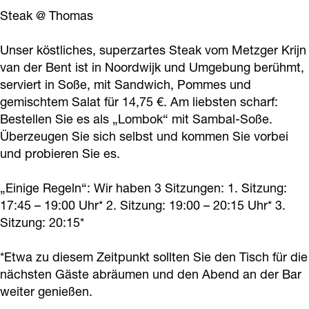
o
r
e
P
f
Steak @ Thomas
e
o
f
r
l
Unser köstliches, superzartes Steak vom Metzger Krijn
f
e
l
o
o
van der Bent ist in Noordwijk und Umgebung berühmt,
l
f
o
e
k
serviert in Soße, mit Sandwich, Pommes und
o
l
k
f
a
gemischtem Salat für 14,75 €. Am liebsten scharf:
k
o
a
l
a
Bestellen Sie es als „Lombok“ mit Sambal-Soße.
a
k
a
o
Überzeugen Sie sich selbst und kommen Sie vorbei
l
und probieren Sie es.
a
a
l
k
l
a
a
„Einige Regeln“: Wir haben 3 Sitzungen: 1. Sitzung:
l
a
17:45 – 19:00 Uhr* 2. Sitzung: 19:00 – 20:15 Uhr* 3.
l
Sitzung: 20:15*
*Etwa zu diesem Zeitpunkt sollten Sie den Tisch für die
nächsten Gäste abräumen und den Abend an der Bar
weiter genießen.