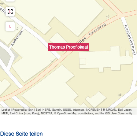
m
i
t
B
i
l
Thomas Proeflokaal
d
ö
f
f
n
e
n
T
Leaflet
|
Powered by Esri | Esri, HERE, Garmin, USGS, Intermap, INCREMENT P, NRCAN, Esri Japan,
h
METI, Esri China (Hong Kong), NOSTRA, © OpenStreetMap contributors, and the GIS User Community
o
m
Diese Seite teilen
a