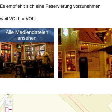
Es empfiehlt sich eine Reservierung vorzunehmen
weil VOLL = VOLL
Alle Mediendateien
ansehen
P
o
p
+
u
−
p