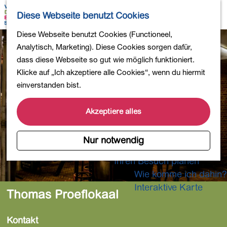
Wandern
K
S
Diese Webseite benutzt Cookies
Einkaufen
a
u
M
Essen und Trinken
G
Diese Webseite benutzt Cookies (Functioneel,
r
c
e
Kinderaktivitäten
e
Analytisch, Marketing). Diese Cookies sorgen dafür,
t
h
n
In die Natur
h
dass diese Webseite so gut wie möglich funktioniert.
e
e
ü
Polder und Seen
e
Klicke auf „Ich akzeptiere alle Cookies“, wenn du hiermit
n
Ländereien
n
einverstanden bist.
Museen und mehr
S
Aktiv und gesund
i
Akzeptiere alles
4-Tage-Wanderung
e
z
Nur notwendig
Übernachtungen
u
Ihren Besuch planen
r
Wie komme ich dahin?
H
o
Interaktive Karte
Thomas Proeflokaal
m
e
Kontakt
p