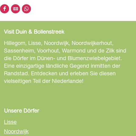
s
D
D
D
P
i
i
i
r
e
e
e
o
Visit Duin & Bollenstreek
s
s
s
e
e
e
e
Hillegom, Lisse, Noordwijk, Noordwijkerhout,
f
S
S
S
Sassenheim, Voorhout, Warmond und de Zilk sind
l
e
e
e
die Dörfer im Dünen- und Blumenzwiebelgebiet.
o
i
i
i
Eine einzigartige ländliche Gegend inmitten der
k
t
t
t
Randstad. Entdecken und erleben Sie diesen
a
e
e
e
vielseitigen Teil der Niederlande!
a
t
t
t
l
e
e
e
i
i
i
l
l
l
Unsere Dörfer
e
e
e
Lisse
n
n
n
Noordwijk
a
a
a