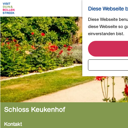
Diese Webseite b
G
Diese Webseite benut
e
diese Webseite so gut
h
einverstanden bist.
e
n
S
i
e
z
u
r
H
o
Schloss Keukenhof
m
e
Kontakt
p