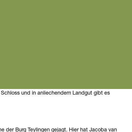
 Schloss und in anliechendem Landgut gibt es
e der Burg Teylingen gejagt. Hier hat Jacoba van