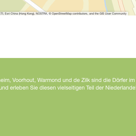
I, Esri China (Hong Kong), NOSTRA, © OpenStreetMap contributors, and the GIS User Community
heim, Voorhout, Warmond und de Zilk sind die Dörfer im
d erleben Sie diesen vielseitigen Teil der Niederlande