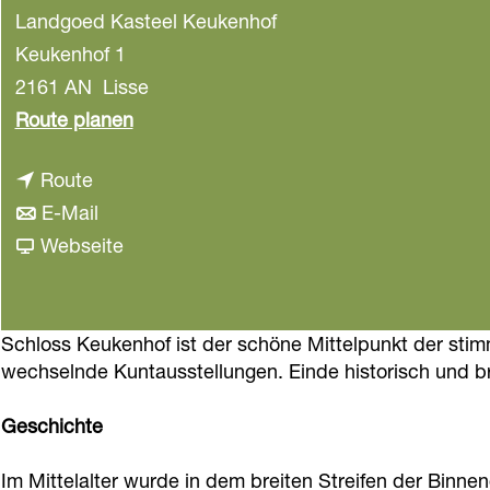
Landgoed Kasteel Keukenhof
a
g
Keukenhof 1
e
2161 AN
Lisse
b
Route planen
i
b
Route
s
i
b
E-Mail
S
s
i
a
Webseite
c
S
s
b
h
c
S
S
l
h
c
c
Schloss Keukenhof ist der schöne Mittelpunkt der st
o
wechselnde Kuntausstellungen. Einde historisch und
l
h
h
s
o
l
l
s
Geschichte
s
o
o
K
s
s
s
e
Im Mittelalter wurde in dem breiten Streifen der Binne