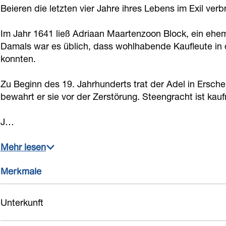
K
s
s
Beieren die letzten vier Jahre ihres Lebens im Exil 
u
e
K
K
k
Im Jahr 1641 ließ Adriaan Maartenzoon Block, ein eh
u
e
e
e
Damals war es üblich, dass wohlhabende Kaufleute in
k
u
u
n
konnten.
e
k
k
h
n
e
e
Zu Beginn des 19. Jahrhunderts trat der Adel in Ersc
o
bewahrt er sie vor der Zerstörung. Steengracht ist kau
h
n
n
f
o
h
h
J…
f
o
o
f
f
Mehr lesen
Merkmale
Unterkunft