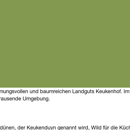
immungsvollen und baumreichen Landguts Keukenhof. Im
 brausende Umgebung.
ndünen, der Keukenduyn genannt wird, Wild für die Küch