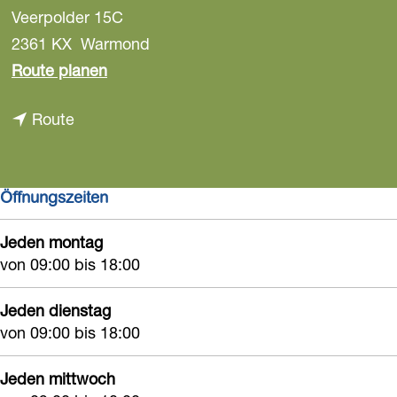
Veerpolder 15C
a
g
2361 KX
Warmond
e
b
Route planen
i
b
Route
s
i
M
s
o
Öffnungszeiten
M
n
o
k
Jeden montag
n
e
von 09:00 bis 18:00
k
y
e
T
Jeden dienstag
y
von 09:00 bis 18:00
o
T
w
Jeden mittwoch
o
n