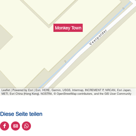
t
B
i
l
Monkey Town
d
ö
f
f
n
e
n
Leaflet
|
Powered by Esri | Esri, HERE, Garmin, USGS, Intermap, INCREMENT P, NRCAN, Esri Japan,
METI, Esri China (Hong Kong), NOSTRA, © OpenStreetMap contributors, and the GIS User Community
Diese Seite teilen
D
D
D