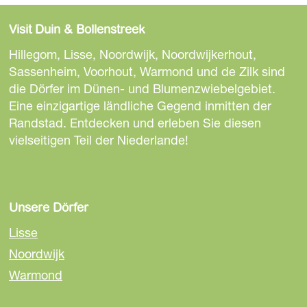
i
i
i
e
e
e
Visit Duin & Bollenstreek
s
s
s
e
e
e
Hillegom, Lisse, Noordwijk, Noordwijkerhout,
S
S
S
Sassenheim, Voorhout, Warmond und de Zilk sind
e
e
e
die Dörfer im Dünen- und Blumenzwiebelgebiet.
i
i
i
Eine einzigartige ländliche Gegend inmitten der
t
t
t
Randstad. Entdecken und erleben Sie diesen
e
e
e
vielseitigen Teil der Niederlande!
t
t
t
e
e
e
i
i
i
l
l
l
Unsere Dörfer
e
e
e
Lisse
n
n
n
Noordwijk
a
a
a
Warmond
u
u
u
f
f
f