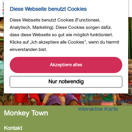
Wandern
K
S
Diese Webseite benutzt Cookies
Einkaufen
a
u
M
Essen und Trinken
G
Diese Webseite benutzt Cookies (Functioneel,
r
c
e
Kinderaktivitäten
e
Analytisch, Marketing). Diese Cookies sorgen dafür,
t
h
n
In die Natur
h
dass diese Webseite so gut wie möglich funktioniert.
e
e
ü
Polder und Seen
e
Klicke auf „Ich akzeptiere alle Cookies“, wenn du hiermit
n
Ländereien
n
einverstanden bist.
Museen und mehr
S
Aktiv und gesund
i
Akzeptiere alles
4-Tage-Wanderung
e
z
Nur notwendig
Übernachtungen
u
Ihren Besuch planen
r
Wie komme ich dahin?
H
o
Interaktive Karte
Monkey Town
m
e
Kontakt
p