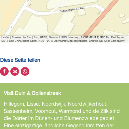
f
n
e
n
H
Leaflet
|
Powered by Esri | Esri, HERE, Garmin, USGS, Intermap, INCREMENT P, NRCAN, Esri Japan,
i
METI, Esri China (Hong Kong), NOSTRA, © OpenStreetMap contributors, and the GIS User Community
r
o
Diese Seite teilen
m
i
D
D
D
n
i
i
i
a
e
e
e
Visit Duin & Bollenstreek
s
s
s
e
e
e
Hillegom, Lisse, Noordwijk, Noordwijkerhout,
S
S
S
Sassenheim, Voorhout, Warmond und de Zilk sind
e
e
e
die Dörfer im Dünen- und Blumenzwiebelgebiet.
i
i
i
Eine einzigartige ländliche Gegend inmitten der