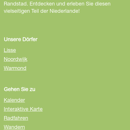
t
t
t
Randstad. Entdecken und erleben Sie diesen
e
e
e
vielseitigen Teil der Niederlande!
t
t
t
e
e
e
i
i
i
l
l
l
Unsere Dörfer
e
e
e
Lisse
n
n
n
Noordwijk
a
a
a
Warmond
u
u
u
f
f
f
F
E
W
Gehen Sie zu
a
m
h
c
a
a
Kalender
e
i
t
Interaktive Karte
b
l
s
Radfahren
o
A
o
p
Wandern