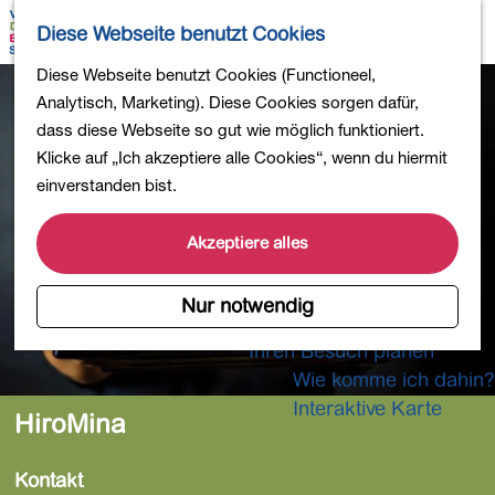
Wandern
K
S
Diese Webseite benutzt Cookies
Einkaufen
a
u
M
Essen und Trinken
G
Diese Webseite benutzt Cookies (Functioneel,
r
c
e
Kinderaktivitäten
e
Analytisch, Marketing). Diese Cookies sorgen dafür,
t
h
n
In die Natur
h
dass diese Webseite so gut wie möglich funktioniert.
e
e
ü
Polder und Seen
e
Klicke auf „Ich akzeptiere alle Cookies“, wenn du hiermit
n
Ländereien
n
einverstanden bist.
Museen und mehr
S
Aktiv und gesund
i
Akzeptiere alles
4-Tage-Wanderung
e
z
Nur notwendig
Übernachtungen
u
Ihren Besuch planen
r
Wie komme ich dahin?
H
o
Interaktive Karte
HiroMina
m
e
Kontakt
p