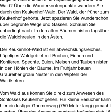
a
Wald? Über die Wanderknotenpunkte wandern Sie
g
durch den Keukenhof-Wald. Der Wald, der früher zum
e
Keukenhof gehörte. Jetzt spazieren Sie wunderschön
über begrünte Wege und Gassen. Schauen Sie
unbedingt nach. In den alten Bäumen nisten tagsüber
die Waldohreulen in den Ästen.
Der Keukenhof-Wald ist ein abwechslungsreiches,
hügeliges Waldgebiet mit Buchen, Eichen und
Koniferen. Spechte, Eulen, Meisen und Tauben nisten
in den Höhlen der Bäume. Im Frühjahr bauen
Graureiher große Nester in den Wipfeln der
Waldkiefern.
Vom Wald aus können Sie direkt zum Anwesen des
Schlosses Keukenhof gehen. Für kleine Besucher kann
hier ein lustiger Gnomenweg (750 Meter lang) gemacht
werden. Über das Anwesen verstreut befinden sich 16