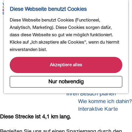
Wandern
K
S
Diese Webseite benutzt Cookies
Einkaufen
a
u
M
Essen und Trinken
G
Diese Webseite benutzt Cookies (Functioneel,
r
c
e
Kinderaktivitäten
e
Analytisch, Marketing). Diese Cookies sorgen dafür,
t
h
n
In die Natur
h
dass diese Webseite so gut wie möglich funktioniert.
e
e
ü
Polder und Seen
e
Klicke auf „Ich akzeptiere alle Cookies“, wenn du hiermit
n
Ländereien
Gnomen und
n
einverstanden bist.
Museen und mehr
S
Schlösser
Aktiv und gesund
i
Akzeptiere alles
4-Tage-Wanderung
e
z
Nur notwendig
Übernachtungen
u
Ihren Besuch planen
r
Wie komme ich dahin?
H
o
Interaktive Karte
m
Diese Strecke ist 4,1 km lang.
e
p
Begleiten Sie uns auf einen Spaziergang durch den