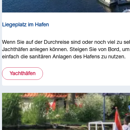
Liegeplatz im Hafen
L
Wenn Sie auf der Durchreise sind oder noch viel zu se
i
Jachthäfen anlegen können. Steigen Sie von Bord, um
e
einfach die sanitären Anlagen des Hafens zu nutzen.
g
e
Yachthäfen
p
l
a
t
z
i
m
H