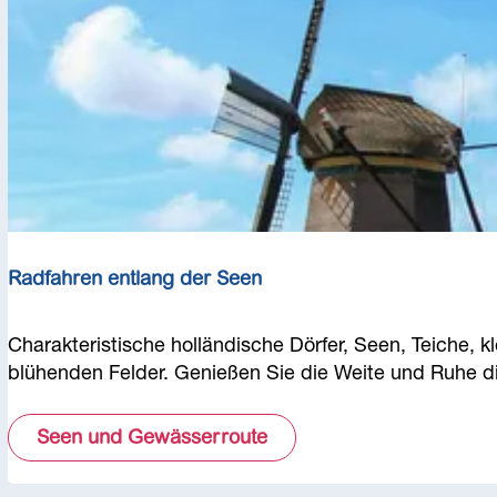
R
o
u
t
e
n
m
i
t
d
Radfahren entlang der Seen
e
r
S
R
Charakteristische holländische Dörfer, Seen, Teiche,
c
a
blühenden Felder. Genießen Sie die Weite und Ruhe
h
d
a
f
Seen und Gewässerroute
l
a
u
h