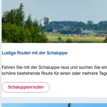
l
u
p
p
e
m
i
e
t
Lustige Routen mit der Schaluppe
e
n
L
Fahren Sie mit der Schaluppe raus und suchen Sie ei
u
schöne bestehende Route für einen oder mehrere Tag
s
t
Schaluppenrouten
i
g
e