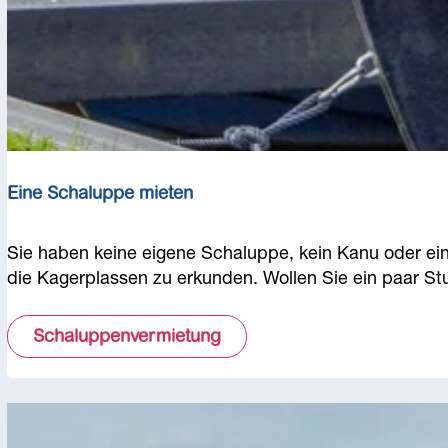
S
i
e
?
Eine Schaluppe mieten
E
Sie haben keine eigene Schaluppe, kein Kanu oder ein
i
die Kagerplassen zu erkunden. Wollen Sie ein paar St
n
e
Schaluppenvermietung
S
c
h
a