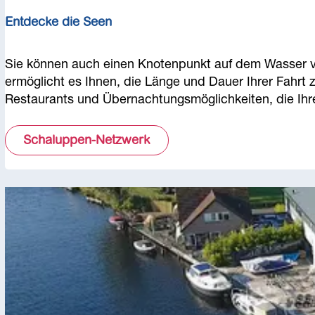
Entdecke die Seen
E
Sie können auch einen Knotenpunkt auf dem Wasser ve
n
ermöglicht es Ihnen, die Länge und Dauer Ihrer Fahrt 
t
Restaurants und Übernachtungsmöglichkeiten, die Ihr
d
e
Schaluppen-Netzwerk
c
k
e
d
i
e
S
e
e
n