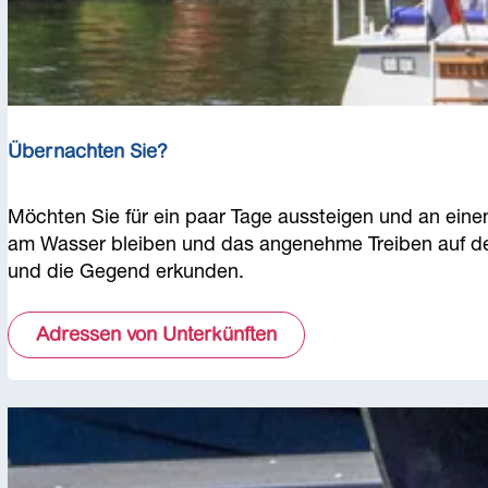
a
f
e
n
Übernachten Sie?
Ü
Möchten Sie für ein paar Tage aussteigen und an einem
b
am Wasser bleiben und das angenehme Treiben auf de
e
und die Gegend erkunden.
r
n
Adressen von Unterkünften
a
c
h
t
e
n