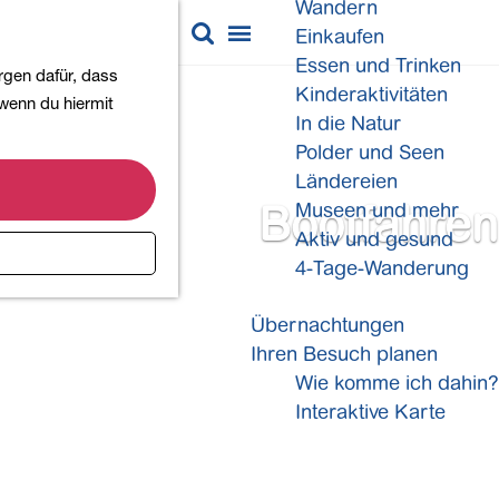
Wandern
K
S
Einkaufen
a
u
M
Essen und Trinken
rgen dafür, dass
r
c
e
Kinderaktivitäten
 wenn du hiermit
t
h
n
In die Natur
e
e
ü
Polder und Seen
n
Ländereien
Bootfahren
Museen und mehr
Aktiv und gesund
4-Tage-Wanderung
Übernachtungen
Ihren Besuch planen
Wie komme ich dahin?
Interaktive Karte