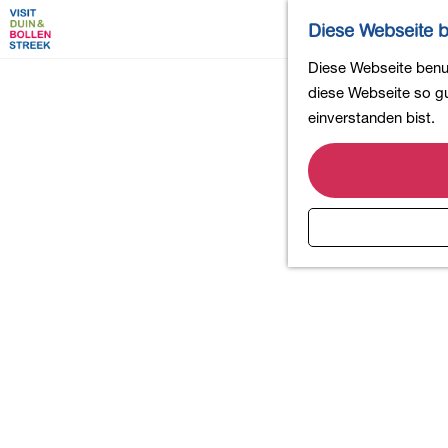
Diese Webseite b
G
Diese Webseite benut
e
diese Webseite so gut
h
einverstanden bist.
e
n
S
i
e
z
u
r
H
o
m
e
p