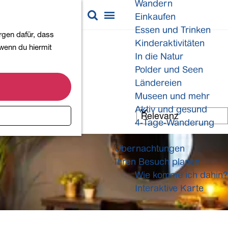
Wandern
K
S
Einkaufen
a
u
M
Essen und Trinken
rgen dafür, dass
r
c
e
Kinderaktivitäten
 wenn du hiermit
t
h
n
In die Natur
e
e
ü
Polder und Seen
n
Ländereien
Museen und mehr
Aktiv und gesund
4-Tage-Wanderung
Übernachtungen
Ihren Besuch planen
Wie komme ich dahin?
Interaktive Karte