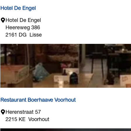
e
t
Hotel De Engel
j
H
Hotel De Engel
e
o
Heereweg 386
L
t
2161 DG
Lisse
i
e
s
l
s
D
e
e
E
n
g
e
l
Restaurant Boerhaave Voorhout
R
Herenstraat 57
e
2215 KE
Voorhout
s