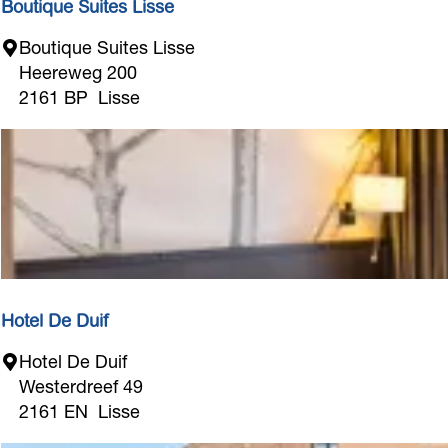
Boutique Suites Lisse
u
a
:
a
g
B
u
Boutique Suites Lisse
c
e
o
Heereweg 200
n
h
u
2161 BP
Lisse
:
t
t
e
i
r
q
n
u
e
e
h
S
m
u
e
i
n
t
Hotel De Duif
?
e
H
Hotel De Duif
s
o
Westerdreef 49
L
t
2161 EN
Lisse
i
e
s