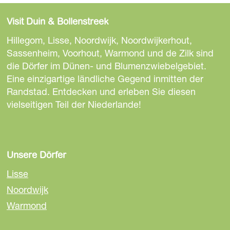
i
i
i
e
e
e
Visit Duin & Bollenstreek
s
s
s
e
e
e
Hillegom, Lisse, Noordwijk, Noordwijkerhout,
S
S
S
Sassenheim, Voorhout, Warmond und de Zilk sind
e
e
e
die Dörfer im Dünen- und Blumenzwiebelgebiet.
i
i
i
Eine einzigartige ländliche Gegend inmitten der
t
t
t
Randstad. Entdecken und erleben Sie diesen
e
e
e
vielseitigen Teil der Niederlande!
t
t
t
e
e
e
i
i
i
l
l
l
Unsere Dörfer
e
e
e
Lisse
n
n
n
Noordwijk
a
a
a
Warmond
u
u
u
f
f
f