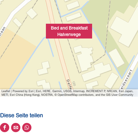
t
g
e
B
e
g
i
e
l
Bed and Breakfast
d
Halverwege
ö
f
f
n
e
n
Leaflet
|
Powered by Esri | Esri, HERE, Garmin, USGS, Intermap, INCREMENT P, NRCAN, Esri Japan,
METI, Esri China (Hong Kong), NOSTRA, © OpenStreetMap contributors, and the GIS User Community
Diese Seite teilen
D
D
D