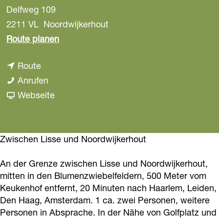
Delfweg 109
a
g
2211 VL
Noordwijkerhout
e
b
Route planen
i
b
Route
s
i
B
Anrufen
B
s
e
a
Webseite
e
B
d
b
d
e
a
B
a
d
n
e
Zwischen Lisse und Noordwijkerhout
n
a
d
d
d
An der Grenze zwischen Lisse und Noordwijkerhout,
n
B
a
B
mitten in den Blumenzwiebelfeldern, 500 Meter vom
d
r
n
r
Keukenhof entfernt, 20 Minuten nach Haarlem, Leiden,
B
e
d
e
Den Haag, Amsterdam. 1 ca. zwei Personen, weitere
r
a
B
Personen in Absprache. In der Nähe von Golfplatz und
a