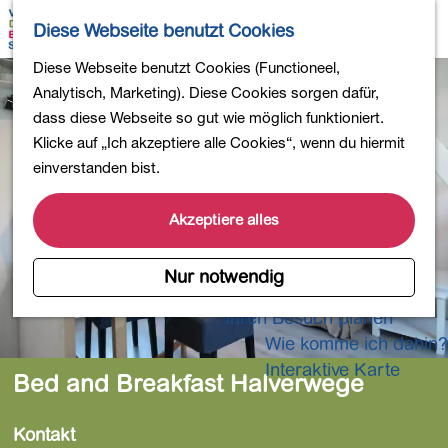
Wandern
K
S
Diese Webseite benutzt Cookies
Einkaufen
a
u
M
Essen und Trinken
G
Diese Webseite benutzt Cookies (Functioneel,
r
c
e
Kinderaktivitäten
e
Analytisch, Marketing). Diese Cookies sorgen dafür,
t
h
n
In die Natur
h
dass diese Webseite so gut wie möglich funktioniert.
e
e
ü
Polder und Seen
e
Klicke auf „Ich akzeptiere alle Cookies“, wenn du hiermit
n
Ländereien
n
einverstanden bist.
Museen und mehr
S
Aktiv und gesund
i
Akzeptiere alles
4-Tage-Wanderung
e
z
Nur notwendig
Übernachtungen
u
Ihren Besuch planen
r
Wie komme ich dahin?
H
o
Interaktive Karte
Bed and Breakfast Halverwege
m
e
Kontakt
p