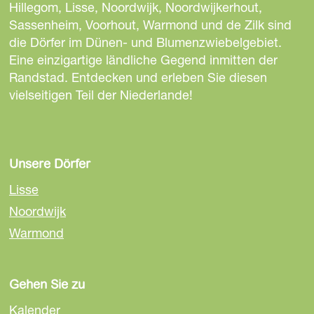
e
e
e
Hillegom, Lisse, Noordwijk, Noordwijkerhout,
S
S
S
Sassenheim, Voorhout, Warmond und de Zilk sind
e
e
e
die Dörfer im Dünen- und Blumenzwiebelgebiet.
i
i
i
Eine einzigartige ländliche Gegend inmitten der
t
t
t
Randstad. Entdecken und erleben Sie diesen
e
e
e
vielseitigen Teil der Niederlande!
t
t
t
e
e
e
i
i
i
l
l
l
Unsere Dörfer
e
e
e
Lisse
n
n
n
Noordwijk
a
a
a
Warmond
u
u
u
f
f
f
F
E
W
Gehen Sie zu
a
m
h
c
a
a
Kalender