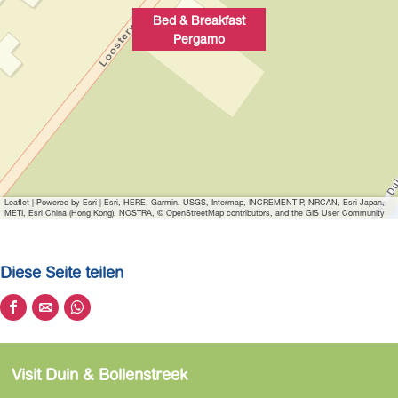
l
Bed & Breakfast
d
Pergamo
ö
f
f
n
e
n
Leaflet
|
Powered by Esri | Esri, HERE, Garmin, USGS, Intermap, INCREMENT P, NRCAN, Esri Japan,
METI, Esri China (Hong Kong), NOSTRA, © OpenStreetMap contributors, and the GIS User Community
Diese Seite teilen
D
D
D
i
i
i
e
e
e
Visit Duin & Bollenstreek
s
s
s