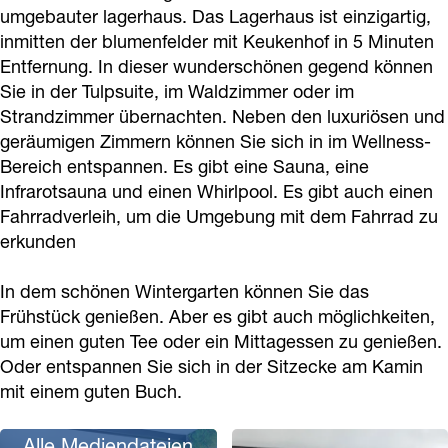
k
a
f
e
umgebauter lagerhaus. Das Lagerhaus ist einzigartig,
a
inmitten der blumenfelder mit Keukenhof in 5 Minuten
f
k
a
a
s
Entfernung. In dieser wunderschönen gegend können
a
f
s
k
t
Sie in der Tulpsuite, im Waldzimmer oder im
s
a
t
f
P
Strandzimmer übernachten. Neben den luxuriösen und
t
s
P
a
e
geräumigen Zimmern können Sie sich in im Wellness-
P
t
e
s
Bereich entspannen. Es gibt eine Sauna, eine
r
Infrarotsauna und einen Whirlpool. Es gibt auch einen
e
P
r
t
g
Fahrradverleih, um die Umgebung mit dem Fahrrad zu
r
e
g
P
a
erkunden
g
r
a
e
m
a
g
m
r
o
In dem schönen Wintergarten können Sie das
m
a
o
g
Frühstück genießen. Aber es gibt auch möglichkeiten,
um einen guten Tee oder ein Mittagessen zu genießen.
o
m
a
Oder entspannen Sie sich in der Sitzecke am Kamin
o
m
mit einem guten Buch.
o
Alle Mediendateien