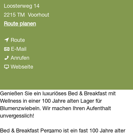
Loosterweg 14
a
g
2215 TM
Voorhout
e
b
Route planen
i
b
Route
s
i
b
E-Mail
B
s
i
B
Anrufen
e
B
s
e
a
Webseite
d
e
B
d
b
&
d
e
&
B
B
&
d
B
e
Genießen Sie ein luxuriöses Bed & Breakfast mit
r
Wellness in einer 100 Jahre alten Lager für
B
&
r
d
e
Blumenzwiebeln. Wir machen Ihren Aufenthalt
r
B
e
&
a
unvergesslich!
e
r
a
B
k
a
e
k
r
f
Bed & Breakfast Pergamo ist ein fast 100 Jahre alter