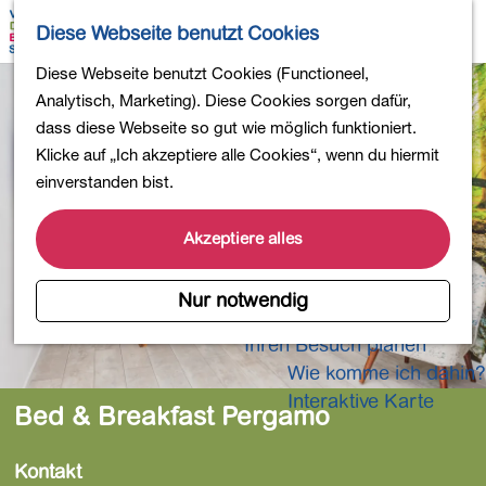
Wandern
K
S
Diese Webseite benutzt Cookies
Einkaufen
a
u
M
Essen und Trinken
G
Diese Webseite benutzt Cookies (Functioneel,
r
c
e
Kinderaktivitäten
e
Analytisch, Marketing). Diese Cookies sorgen dafür,
t
h
n
In die Natur
h
dass diese Webseite so gut wie möglich funktioniert.
e
e
ü
Polder und Seen
e
Klicke auf „Ich akzeptiere alle Cookies“, wenn du hiermit
n
Ländereien
n
einverstanden bist.
Museen und mehr
S
Aktiv und gesund
i
Akzeptiere alles
4-Tage-Wanderung
e
z
Nur notwendig
Übernachtungen
u
Ihren Besuch planen
r
Wie komme ich dahin?
H
o
Interaktive Karte
Bed & Breakfast Pergamo
m
e
Kontakt
p