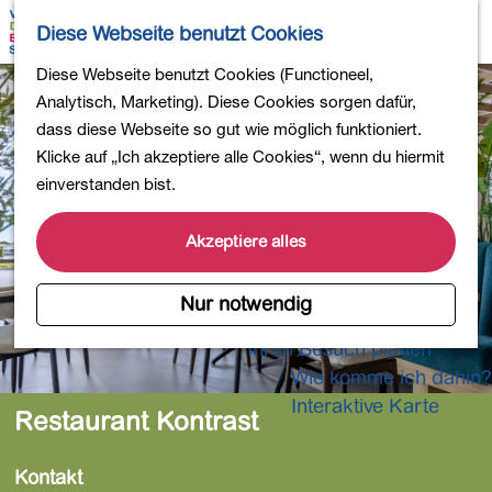
Wandern
K
S
Diese Webseite benutzt Cookies
Einkaufen
a
u
M
Essen und Trinken
G
Diese Webseite benutzt Cookies (Functioneel,
r
c
e
Kinderaktivitäten
e
Analytisch, Marketing). Diese Cookies sorgen dafür,
t
h
n
In die Natur
h
dass diese Webseite so gut wie möglich funktioniert.
e
e
ü
Polder und Seen
e
Klicke auf „Ich akzeptiere alle Cookies“, wenn du hiermit
n
Ländereien
n
einverstanden bist.
Museen und mehr
S
Aktiv und gesund
i
Akzeptiere alles
4-Tage-Wanderung
e
z
Nur notwendig
Übernachtungen
u
Ihren Besuch planen
r
Wie komme ich dahin?
H
o
Interaktive Karte
Restaurant Kontrast
m
e
Kontakt
p