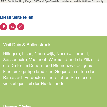
e
METI, Esri China (Hong Kong), NOSTRA, © OpenStreetMap contributors, and the GIS User Community
s
t
Diese Seite teilen
a
u
D
D
D
r
i
i
i
a
e
e
e
n
Visit Duin & Bollenstreek
s
s
s
t
e
e
e
Hillegom, Lisse, Noordwijk, Noordwijkerhout,
K
S
S
S
Sassenheim, Voorhout, Warmond und de Zilk sind
o
e
e
e
die Dörfer im Dünen- und Blumenzwiebelgebiet.
n
i
i
i
Eine einzigartige ländliche Gegend inmitten der
t
t
t
t
Randstad. Entdecken und erleben Sie diesen
r
e
e
e
vielseitigen Teil der Niederlande!
a
t
t
t
s
e
e
e
t
i
i
i
-
l
l
l