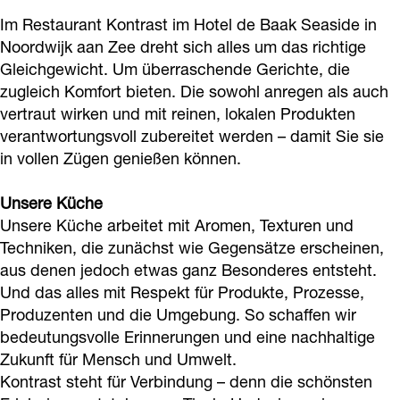
a
r
n
u
t
Im Restaurant Kontrast im Hotel de Baak Seaside in
n
a
t
r
K
Noordwijk aan Zee dreht sich alles um das richtige
t
n
K
a
Gleichgewicht. Um überraschende Gerichte, die
o
zugleich Komfort bieten. Die sowohl anregen als auch
K
t
o
n
n
vertraut wirken und mit reinen, lokalen Produkten
o
K
n
t
t
verantwortungsvoll zubereitet werden – damit Sie sie
n
o
t
K
r
in vollen Zügen genießen können.
t
n
r
o
a
r
t
a
n
Unsere Küche
s
Unsere Küche arbeitet mit Aromen, Texturen und
a
r
s
t
t
Techniken, die zunächst wie Gegensätze erscheinen,
s
a
t
r
aus denen jedoch etwas ganz Besonderes entsteht.
t
s
a
Und das alles mit Respekt für Produkte, Prozesse,
t
s
Produzenten und die Umgebung. So schaffen wir
t
bedeutungsvolle Erinnerungen und eine nachhaltige
Zukunft für Mensch und Umwelt.
Kontrast steht für Verbindung – denn die schönsten