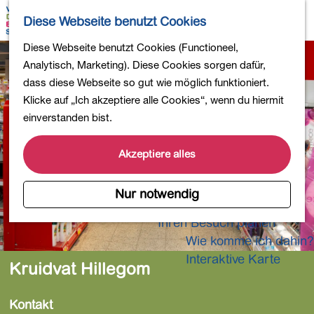
Wandern
K
S
Diese Webseite benutzt Cookies
Einkaufen
a
u
M
Essen und Trinken
G
Diese Webseite benutzt Cookies (Functioneel,
r
c
e
Kinderaktivitäten
e
Analytisch, Marketing). Diese Cookies sorgen dafür,
t
h
n
In die Natur
h
dass diese Webseite so gut wie möglich funktioniert.
e
e
ü
Polder und Seen
e
Klicke auf „Ich akzeptiere alle Cookies“, wenn du hiermit
n
Ländereien
n
einverstanden bist.
Museen und mehr
S
Aktiv und gesund
i
Akzeptiere alles
4-Tage-Wanderung
e
z
Nur notwendig
Übernachtungen
u
Ihren Besuch planen
r
Wie komme ich dahin?
H
o
Interaktive Karte
Kruidvat Hillegom
m
e
Kontakt
p