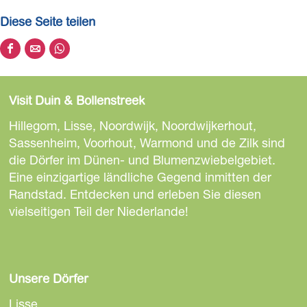
Diese Seite teilen
D
D
D
i
i
i
e
e
e
Visit Duin & Bollenstreek
s
s
s
e
e
e
Hillegom, Lisse, Noordwijk, Noordwijkerhout,
S
S
S
Sassenheim, Voorhout, Warmond und de Zilk sind
e
e
e
die Dörfer im Dünen- und Blumenzwiebelgebiet.
i
i
i
Eine einzigartige ländliche Gegend inmitten der
t
t
t
Randstad. Entdecken und erleben Sie diesen
e
e
e
vielseitigen Teil der Niederlande!
t
t
t
e
e
e
i
i
i
l
l
l
Unsere Dörfer
e
e
e
Lisse