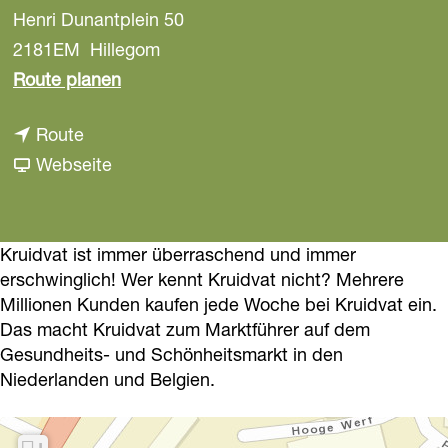
Henri Dunantplein 50
a
g
2181EM
Hillegom
e
b
Route planen
i
b
Route
s
i
a
Webseite
K
s
b
r
K
K
u
r
r
Kruidvat ist immer überraschend und immer
i
erschwinglich! Wer kennt Kruidvat nicht? Mehrere
u
u
d
Millionen Kunden kaufen jede Woche bei Kruidvat ein.
i
i
v
Das macht Kruidvat zum Marktführer auf dem
d
d
a
Gesundheits- und Schönheitsmarkt in den
v
v
t
Niederlanden und Belgien.
a
a
H
t
t
i