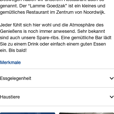
o
G
e
e
d
genannt. Der “Lamme Goedzak” ist ein kleines und
e
o
d
G
gemütliches Restaurant im Zentrum von Noordwijk.
z
d
e
z
o
a
Jeder fühlt sich hier wohl und die Atmosphäre des
z
d
a
e
k
Genießens is noch immer anwesend. Sehr bekannt
a
z
k
d
sind auch unsere Spare-ribs. Eine gemütliche Bar lädt
k
a
z
Sie zu einem Drink oder einfach einem guten Essen
k
a
ein. Bis bald!
k
Merkmale
Essgelegenheit
Haustiere