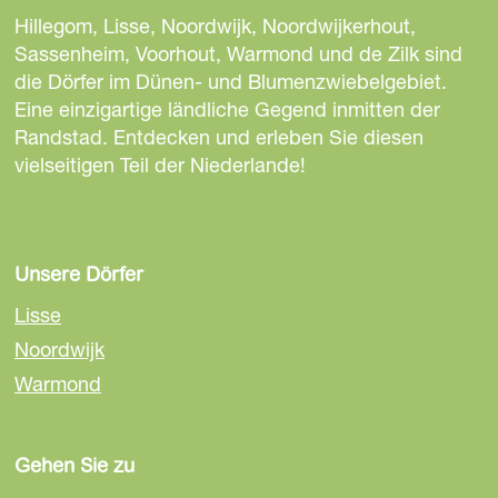
n
e
e
e
Hillegom, Lisse, Noordwijk, Noordwijkerhout,
t
S
S
S
Sassenheim, Voorhout, Warmond und de Zilk sind
e
e
e
e
die Dörfer im Dünen- und Blumenzwiebelgebiet.
n
i
i
i
Eine einzigartige ländliche Gegend inmitten der
-
t
t
t
Randstad. Entdecken und erleben Sie diesen
D
e
e
e
vielseitigen Teil der Niederlande!
e
t
t
t
d
e
e
e
e
i
i
i
L
l
l
l
Unsere Dörfer
a
e
e
e
m
Lisse
n
n
n
m
Noordwijk
a
a
a
e
Warmond
u
u
u
G
f
f
f
o
F
E
W
e
Gehen Sie zu
a
m
h
d
c
a
a