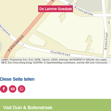
i
l
De Lamme Goedzak
d
ö
f
f
n
e
n
P
Leaflet
|
Powered by Esri | Esri, HERE, Garmin, USGS, Intermap, INCREMENT P, NRCAN, Esri Japan,
a
METI, Esri China (Hong Kong), NOSTRA, © OpenStreetMap contributors, and the GIS User Community
r
t
Diese Seite teilen
i
c
D
D
D
i
i
i
i
p
e
e
e
a
Visit Duin & Bollenstreek
s
s
s