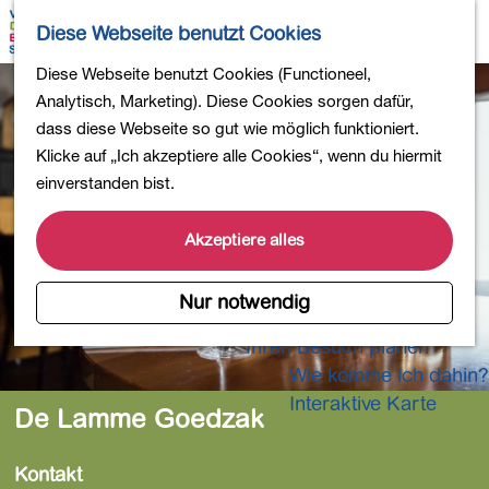
Wandern
K
S
Diese Webseite benutzt Cookies
Einkaufen
a
u
M
Essen und Trinken
G
Diese Webseite benutzt Cookies (Functioneel,
r
c
e
Kinderaktivitäten
e
Analytisch, Marketing). Diese Cookies sorgen dafür,
t
h
n
In die Natur
h
dass diese Webseite so gut wie möglich funktioniert.
e
e
ü
Polder und Seen
e
Klicke auf „Ich akzeptiere alle Cookies“, wenn du hiermit
n
Ländereien
n
einverstanden bist.
Museen und mehr
S
Aktiv und gesund
i
Akzeptiere alles
4-Tage-Wanderung
e
z
Nur notwendig
Übernachtungen
u
Ihren Besuch planen
r
Wie komme ich dahin?
H
o
Interaktive Karte
De Lamme Goedzak
m
e
Kontakt
p