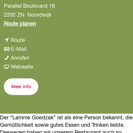
Parallel Boulevard 18
a
g
2202 ZN
Noordwijk
e
b
Route planen
i
b
Route
s
i
b
E-Mail
D
s
i
D
Anrufen
e
D
s
e
a
Webseite
L
e
D
L
b
a
L
e
a
D
m
Meer info
a
L
m
e
m
m
a
m
L
e
m
m
e
a
G
Der “Lamme Goedzak” ist als eine Person bekannt, die
e
m
G
m
o
Gemütlichkeit sowie gutes Essen und Trinken liebte.
G
e
o
m
e
Deswegen haben wir unserem Restaurant auch so