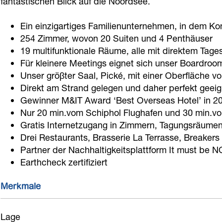
fantastischen Blick auf die Noordsee.
t
o
e
H
l
e
t
l
o
H
Ein einzigartiges Familienunternehmen, in dem Kont
l
e
H
t
254 Zimmer, wovon 20 Suiten und 4 Penthäuser
u
19 multifunktionale Räume, alle mit direktem Tage
H
l
u
e
i
Für kleinere Meetings eignet sich unser Boardroo
u
H
i
l
s
Unser gröβter Saal, Pické, mit einer Oberfläche
i
u
s
H
t
Direkt am Strand gelegen und daher perfekt geeign
s
i
t
u
e
Gewinner M&IT Award ‘Best Overseas Hotel’ in 2
t
s
e
i
Nur 20 min.vom Schiphol Flughafen und 30 min.v
r
Gratis Internetzugang in Zimmern, Tagungsräume
e
t
r
s
D
Drei Restaurants, Brasserie La Terrasse, Breaker
r
e
D
t
u
Partner der Nachhaltigkeitsplattform It must be 
D
r
u
e
i
Earthcheck zertifiziert
u
D
i
r
n
i
u
n
D
Merkmale
n
i
u
n
i
Lage