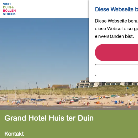
Diese Webseite b
G
Diese Webseite benut
e
diese Webseite so gut
h
einverstanden bist.
e
n
S
i
e
z
u
r
H
o
Grand Hotel Huis ter Duin
m
e
Kontakt
p