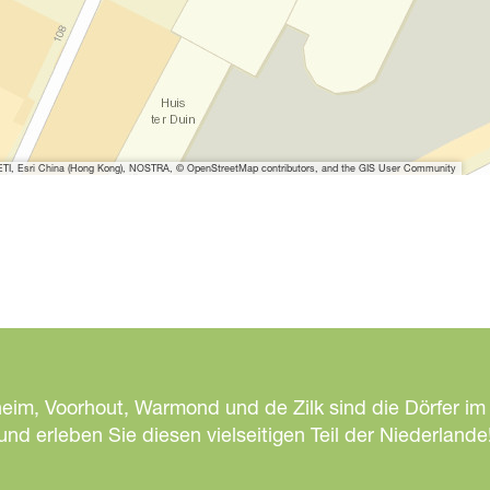
f
f
n
e
n
G
r
I, Esri China (Hong Kong), NOSTRA, © OpenStreetMap contributors, and the GIS User Community
a
n
d
H
o
t
e
l
heim, Voorhout, Warmond und de Zilk sind die Dörfer im
H
d erleben Sie diesen vielseitigen Teil der Niederlande
u
i