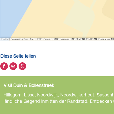
Leaflet
|
Powered by Esri | Esri, HERE, Garmin, USGS, Intermap, INCREMENT P, NRCAN, Esri Japan, MET
Diese Seite teilen
D
D
D
i
i
i
e
e
e
Visit Duin & Bollenstreek
s
s
s
e
e
e
Hillegom, Lisse, Noordwijk, Noordwijkerhout, Sassen
S
S
S
ländliche Gegend inmitten der Randstad. Entdecken un
e
e
e
i
i
i