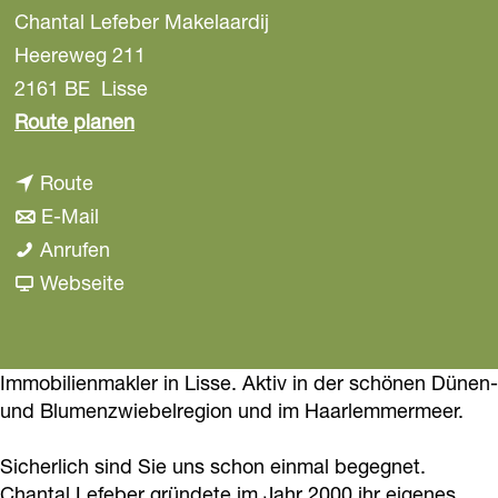
Chantal Lefeber Makelaardij
a
g
Heereweg 211
e
2161 BE
Lisse
b
Route planen
i
b
Route
s
i
b
E-Mail
C
s
i
C
Anrufen
h
C
s
h
a
Webseite
a
h
C
a
b
n
a
h
n
C
t
n
a
t
h
Immobilienmakler in Lisse. Aktiv in der schönen Dünen-
a
und Blumenzwiebelregion und im Haarlemmermeer.
t
n
a
a
l
a
t
l
n
L
Sicherlich sind Sie uns schon einmal begegnet.
l
a
L
t
e
Chantal Lefeber gründete im Jahr 2000 ihr eigenes