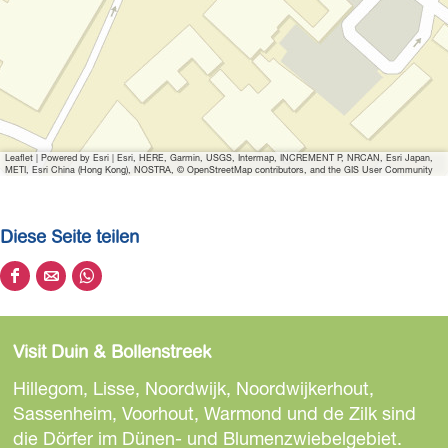
f
f
n
e
n
Leaflet
|
Powered by Esri | Esri, HERE, Garmin, USGS, Intermap, INCREMENT P, NRCAN, Esri Japan,
METI, Esri China (Hong Kong), NOSTRA, © OpenStreetMap contributors, and the GIS User Community
Diese Seite teilen
D
D
D
i
i
i
e
e
e
Visit Duin & Bollenstreek
s
s
s
e
e
e
Hillegom, Lisse, Noordwijk, Noordwijkerhout,
S
S
S
Sassenheim, Voorhout, Warmond und de Zilk sind
e
e
e
die Dörfer im Dünen- und Blumenzwiebelgebiet.