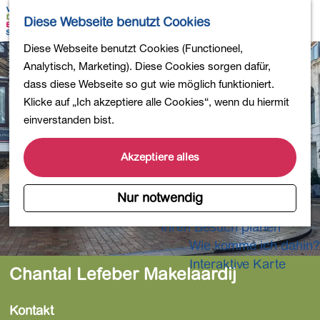
Wandern
K
S
Diese Webseite benutzt Cookies
Einkaufen
a
u
M
Essen und Trinken
G
Diese Webseite benutzt Cookies (Functioneel,
r
c
e
Kinderaktivitäten
e
Analytisch, Marketing). Diese Cookies sorgen dafür,
t
h
n
In die Natur
h
dass diese Webseite so gut wie möglich funktioniert.
e
e
ü
Polder und Seen
e
Klicke auf „Ich akzeptiere alle Cookies“, wenn du hiermit
n
Ländereien
n
einverstanden bist.
Museen und mehr
S
Aktiv und gesund
i
Akzeptiere alles
4-Tage-Wanderung
e
z
Nur notwendig
Übernachtungen
u
Ihren Besuch planen
r
Wie komme ich dahin?
H
o
Interaktive Karte
Chantal Lefeber Makelaardij
m
e
Kontakt
p