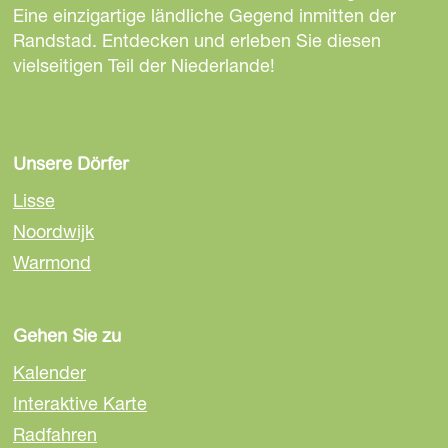
i
i
i
Eine einzigartige ländliche Gegend inmitten der
t
t
t
Randstad. Entdecken und erleben Sie diesen
e
e
e
vielseitigen Teil der Niederlande!
t
t
t
e
e
e
i
i
i
l
l
l
Unsere Dörfer
e
e
e
Lisse
n
n
n
Noordwijk
a
a
a
Warmond
u
u
u
f
f
f
F
E
W
Gehen Sie zu
a
m
h
c
a
a
Kalender
e
i
t
Interaktive Karte
b
l
s
Radfahren
o
A