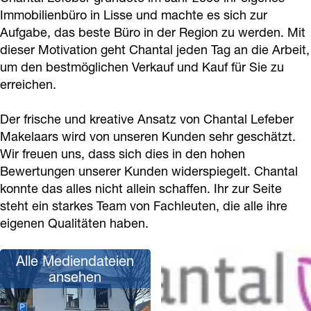
L
l
e
a
f
Immobilienbüro in Lisse und machte es sich zur
e
L
f
l
Aufgabe, das beste Büro in der Region zu werden. Mit
e
dieser Motivation geht Chantal jeden Tag an die Arbeit,
f
e
e
L
b
um den bestmöglichen Verkauf und Kauf für Sie zu
e
f
b
e
e
erreichen.
b
e
e
f
r
e
b
r
e
M
Der frische und kreative Ansatz von Chantal Lefeber
r
e
M
b
Makelaars wird von unseren Kunden sehr geschätzt.
a
Wir freuen uns, dass sich dies in den hohen
M
r
a
e
k
Bewertungen unserer Kunden widerspiegelt. Chantal
a
M
k
r
e
konnte das alles nicht allein schaffen. Ihr zur Seite
k
a
e
M
l
steht ein starkes Team von Fachleuten, die alle ihre
e
k
l
a
a
eigenen Qualitäten haben.
l
e
a
k
a
Alle Mediendateien
a
l
a
e
r
ansehen
a
a
r
l
d
r
a
d
a
i