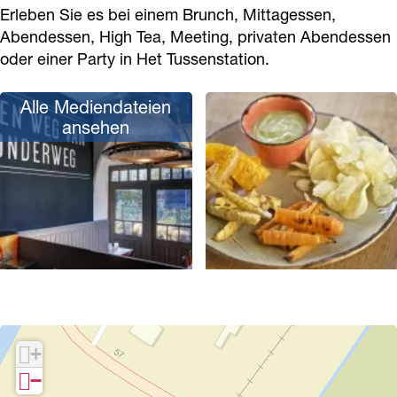
e
s
s
Erleben Sie es bei einem Brunch, Mittagessen,
s
Abendessen, High Tea, Meeting, privaten Abendessen
n
t
e
t
oder einer Party in Het Tussenstation.
s
a
n
a
t
t
s
t
Alle Mediendateien
a
i
t
i
ansehen
t
o
a
o
i
n
t
n
o
i
n
o
n
P
o
p
+
u
−
p