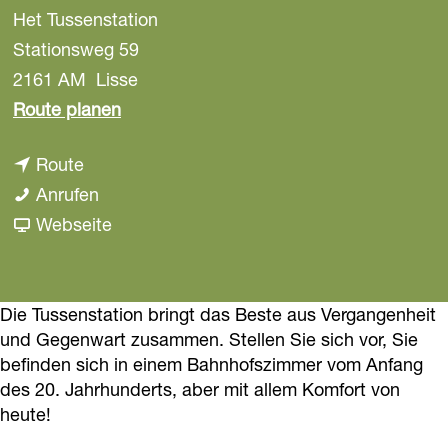
Het Tussenstation
a
g
Stationsweg 59
e
2161 AM
Lisse
b
Route planen
i
b
Route
s
i
H
Anrufen
H
s
e
a
Webseite
e
H
t
b
t
e
T
H
T
t
u
e
Die Tussenstation bringt das Beste aus Vergangenheit
u
und Gegenwart zusammen. Stellen Sie sich vor, Sie
T
s
t
s
befinden sich in einem Bahnhofszimmer vom Anfang
u
s
T
s
des 20. Jahrhunderts, aber mit allem Komfort von
s
e
u
e
heute!
s
n
s
n