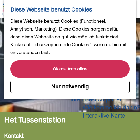
Wandern
K
S
Diese Webseite benutzt Cookies
Einkaufen
a
u
M
Essen und Trinken
G
Diese Webseite benutzt Cookies (Functioneel,
r
c
e
Kinderaktivitäten
e
Analytisch, Marketing). Diese Cookies sorgen dafür,
t
h
n
In die Natur
h
dass diese Webseite so gut wie möglich funktioniert.
e
e
ü
Polder und Seen
e
Klicke auf „Ich akzeptiere alle Cookies“, wenn du hiermit
n
Ländereien
n
einverstanden bist.
Museen und mehr
S
Aktiv und gesund
i
Akzeptiere alles
4-Tage-Wanderung
e
z
Nur notwendig
Übernachtungen
u
Ihren Besuch planen
r
Wie komme ich dahin?
H
o
Interaktive Karte
Het Tussenstation
m
e
Kontakt
p