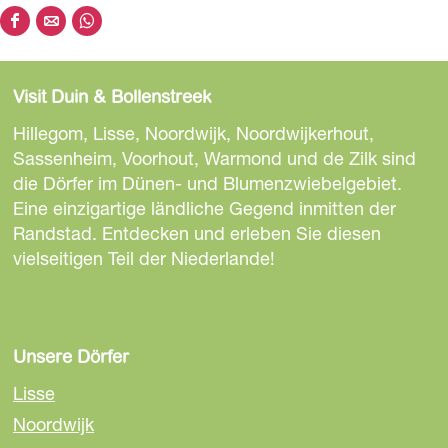
D
D
D
i
i
i
e
e
e
Visit Duin & Bollenstreek
s
s
s
e
e
e
Hillegom, Lisse, Noordwijk, Noordwijkerhout,
S
S
S
Sassenheim, Voorhout, Warmond und de Zilk sind
e
e
e
die Dörfer im Dünen- und Blumenzwiebelgebiet.
i
i
i
Eine einzigartige ländliche Gegend inmitten der
t
t
t
Randstad. Entdecken und erleben Sie diesen
e
e
e
vielseitigen Teil der Niederlande!
t
t
t
e
e
e
i
i
i
l
l
l
Unsere Dörfer
e
e
e
Lisse
n
n
n
Noordwijk
a
a
a