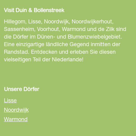
e
e
e
Visit Duin & Bollenstreek
s
s
s
e
e
e
Hillegom, Lisse, Noordwijk, Noordwijkerhout,
S
S
S
Sassenheim, Voorhout, Warmond und de Zilk sind
e
e
e
die Dörfer im Dünen- und Blumenzwiebelgebiet.
i
i
i
Eine einzigartige ländliche Gegend inmitten der
t
t
t
Randstad. Entdecken und erleben Sie diesen
e
e
e
vielseitigen Teil der Niederlande!
t
t
t
e
e
e
i
i
i
l
l
l
Unsere Dörfer
e
e
e
Lisse
n
n
n
Noordwijk
a
a
a
Warmond
u
u
u
f
f
f
F
E
W