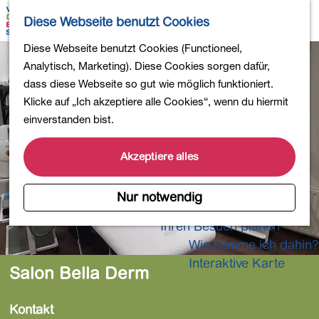
Wandern
K
S
Diese Webseite benutzt Cookies
Einkaufen
a
u
M
Essen und Trinken
G
Diese Webseite benutzt Cookies (Functioneel,
r
c
e
Kinderaktivitäten
e
Analytisch, Marketing). Diese Cookies sorgen dafür,
t
h
n
In die Natur
h
dass diese Webseite so gut wie möglich funktioniert.
e
e
ü
Polder und Seen
e
Klicke auf „Ich akzeptiere alle Cookies“, wenn du hiermit
n
Ländereien
n
einverstanden bist.
Museen und mehr
S
Aktiv und gesund
i
Akzeptiere alles
4-Tage-Wanderung
e
z
Nur notwendig
Übernachtungen
u
Ihren Besuch planen
r
Wie komme ich dahin?
H
o
Interaktive Karte
Salon Bella Derm
m
e
Kontakt
p