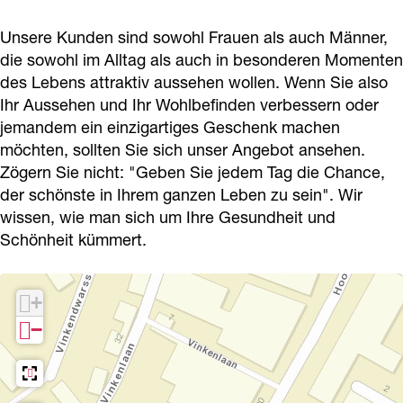
l
l
a
e
D
Unsere Kunden sind sowohl Frauen als auch Männer,
a
l
D
l
e
die sowohl im Alltag als auch in besonderen Momenten
D
a
e
l
r
des Lebens attraktiv aussehen wollen. Wenn Sie also
e
D
r
a
m
Ihr Aussehen und Ihr Wohlbefinden verbessern oder
r
e
m
D
jemandem ein einzigartiges Geschenk machen
m
r
e
möchten, sollten Sie sich unser Angebot ansehen.
Zögern Sie nicht: "Geben Sie jedem Tag die Chance,
m
r
der schönste in Ihrem ganzen Leben zu sein". Wir
m
wissen, wie man sich um Ihre Gesundheit und
Schönheit kümmert.
+
−