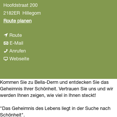
Hoofdstraat 200
a
g
2182ER
Hillegom
e
b
Route planen
i
b
Route
s
i
b
E-Mail
S
s
i
S
Anrufen
a
S
s
a
a
Webseite
l
a
S
l
b
o
l
a
o
S
n
o
l
n
a
Kommen Sie zu Bella-Derm und entdecken Sie das
B
Geheimnis Ihrer Schönheit. Vertrauen Sie uns und wir
n
o
B
l
e
werden Ihnen zeigen, wie viel in Ihnen steckt!
B
n
e
o
l
e
B
l
n
l
"Das Geheimnis des Lebens liegt in der Suche nach
l
e
l
B
a
Schönheit".