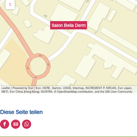
Salon Bella Derm
Leaflet
|
Powered by Esri | Esri, HERE, Garmin, USGS, Intermap, INCREMENT P, NRCAN, Esri Japan,
METI, Esri China (Hong Kong), NOSTRA, © OpenStreetMap contributors, and the GIS User Community
Diese Seite teilen
D
D
D
i
i
i