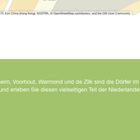
H
i
I, Esri China (Hong Kong), NOSTRA, © OpenStreetMap contributors, and the GIS User Community
g
h
T
e
a
heim, Voorhout, Warmond und de Zilk sind die Dörfer im
d erleben Sie diesen vielseitigen Teil der Niederlande