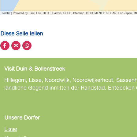
Leaflet
|
Powered by Esri | Esri, HERE, Garmin, USGS, Intermap, INCREMENT P, NRCAN, Esri Japan, MET
Diese Seite teilen
D
D
D
i
i
i
e
e
e
Visit Duin & Bollenstreek
s
s
s
e
e
e
Hillegom, Lisse, Noordwijk, Noordwijkerhout, Sassen
S
S
S
ländliche Gegend inmitten der Randstad. Entdecken un
e
e
e
i
i
i
t
t
t
e
e
e
Unsere Dörfer
t
t
t
Lisse
e
e
e