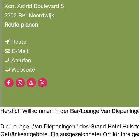
Kon. Astrid Boulevard 5
a
g
2202 BK
Noordwijk
e
b
Route planen
i
b
Route
s
i
b
E-Mail
V
s
i
V
Anrufen
a
V
s
a
a
Webseite
n
a
V
n
b
D
F
I
Y
X
n
a
D
V
i
a
n
o
V
D
n
i
a
e
c
s
u
a
i
D
e
n
p
Herzlich Willkommen in der Bar/Lounge Van Diepeningen
e
t
t
n
e
i
p
D
e
b
a
u
D
p
e
e
i
Die Lounge „Van Diepeningen“ des Grand Hotel Huis ter
n
o
g
b
i
Getränkeangebote. Ein ausgezeichneter Ort für Ihre ge
e
p
n
e
i