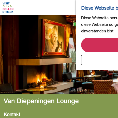
Diese Webseite b
G
Diese Webseite benut
e
diese Webseite so gut
h
einverstanden bist.
e
n
S
i
e
z
u
r
H
o
Van Diepeningen Lounge
m
e
Kontakt
p