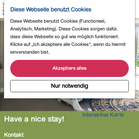
Wandern
K
S
Diese Webseite benutzt Cookies
Einkaufen
a
u
M
Essen und Trinken
G
Diese Webseite benutzt Cookies (Functioneel,
r
c
e
Kinderaktivitäten
e
Analytisch, Marketing). Diese Cookies sorgen dafür,
t
h
n
In die Natur
h
dass diese Webseite so gut wie möglich funktioniert.
e
e
ü
Polder und Seen
e
Klicke auf „Ich akzeptiere alle Cookies“, wenn du hiermit
n
Ländereien
n
einverstanden bist.
Museen und mehr
S
Aktiv und gesund
i
Akzeptiere alles
4-Tage-Wanderung
e
z
Nur notwendig
Übernachtungen
u
Ihren Besuch planen
r
Wie komme ich dahin?
H
o
Interaktive Karte
Have a nice stay!
m
e
Kontakt
p