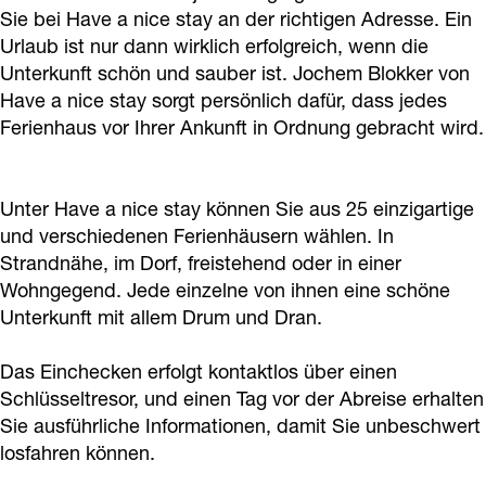
s
e
t
c
Sie bei Have a nice stay an der richtigen Adresse. Ein
a
Urlaub ist nur dann wirklich erfolgreich, wenn die
t
s
a
e
y
Unterkunft schön und sauber ist. Jochem Blokker von
a
t
y
s
!
Have a nice stay sorgt persönlich dafür, dass jedes
y
a
!
t
Ferienhaus vor Ihrer Ankunft in Ordnung gebracht wird.
!
y
a
!
y
Unter Have a nice stay können Sie aus 25 einzigartige
!
und verschiedenen Ferienhäusern wählen. In
Strandnähe, im Dorf, freistehend oder in einer
Wohngegend. Jede einzelne von ihnen eine schöne
Unterkunft mit allem Drum und Dran.
Das Einchecken erfolgt kontaktlos über einen
Schlüsseltresor, und einen Tag vor der Abreise erhalten
Sie ausführliche Informationen, damit Sie unbeschwert
losfahren können.