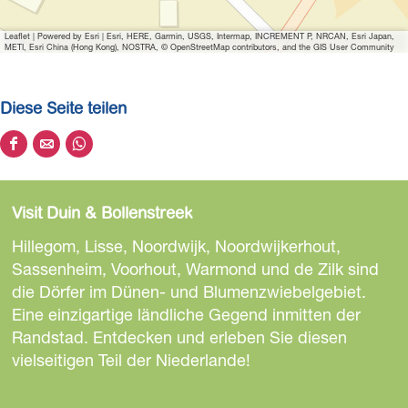
n
H
Leaflet
|
Powered by Esri | Esri, HERE, Garmin, USGS, Intermap, INCREMENT P, NRCAN, Esri Japan,
a
METI, Esri China (Hong Kong), NOSTRA, © OpenStreetMap contributors, and the GIS User Community
v
e
Diese Seite teilen
a
n
D
D
D
i
i
i
i
c
e
e
e
e
Visit Duin & Bollenstreek
s
s
s
s
e
e
e
Hillegom, Lisse, Noordwijk, Noordwijkerhout,
t
S
S
S
Sassenheim, Voorhout, Warmond und de Zilk sind
a
e
e
e
die Dörfer im Dünen- und Blumenzwiebelgebiet.
y
i
i
i
Eine einzigartige ländliche Gegend inmitten der
!
t
t
t
Randstad. Entdecken und erleben Sie diesen
e
e
e
vielseitigen Teil der Niederlande!
t
t
t
e
e
e