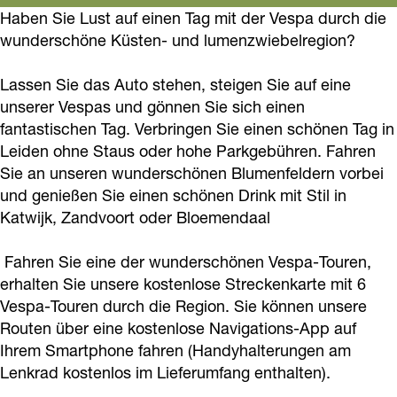
o
g
e
v
r
r
Haben Sie Lust auf einen Tag mit der Vespa durch die
l
o
r
wunderschöne Küsten- und lumenzwiebelregion?
r
e
l
v
e
k
a
l
r
e
e
i
Lassen Sie das Auto stehen, steigen Sie auf eine
R
m
e
l
i
r
h
unserer Vespas und gönnen Sie sich einen
o
R
i
e
h
l
(
fantastischen Tag. Verbringen Sie einen schönen Tag in
l
o
h
i
(
e
Leiden ohne Staus oder hohe Parkgebühren. Fahren
V
l
l
Sie an unseren wunderschönen Blumenfeldern vorbei
(
h
V
i
e
und genießen Sie einen schönen Drink mit Stil in
e
l
V
(
e
h
s
Katwijk, Zandvoort oder Bloemendaal
r
e
e
V
s
(
p
v
r
s
e
p
V
a
Fahren Sie eine der wunderschönen Vespa-Touren,
e
v
p
s
a
e
erhalten Sie unsere kostenlose Streckenkarte mit 6
)
r
e
Vespa-Touren durch die Region. Sie können unsere
a
p
)
s
Routen über eine kostenlose Navigations-App auf
l
r
)
a
p
Ihrem Smartphone fahren (Handyhalterungen am
e
l
)
a
Lenkrad kostenlos im Lieferumfang enthalten).
i
e
)