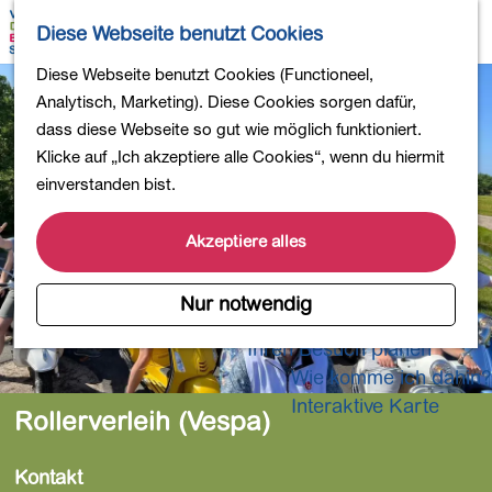
Wandern
K
S
Diese Webseite benutzt Cookies
Einkaufen
a
u
M
Essen und Trinken
G
Diese Webseite benutzt Cookies (Functioneel,
r
c
e
Kinderaktivitäten
e
Analytisch, Marketing). Diese Cookies sorgen dafür,
t
h
n
In die Natur
h
dass diese Webseite so gut wie möglich funktioniert.
e
e
ü
Polder und Seen
e
Klicke auf „Ich akzeptiere alle Cookies“, wenn du hiermit
n
Ländereien
n
einverstanden bist.
Museen und mehr
S
Aktiv und gesund
i
Akzeptiere alles
4-Tage-Wanderung
e
z
Nur notwendig
Übernachtungen
u
Ihren Besuch planen
r
Wie komme ich dahin?
H
o
Interaktive Karte
Rollerverleih (Vespa)
m
e
Kontakt
p