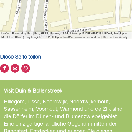
n
e
n
V
Leaflet
|
Powered by Esri | Esri, HERE, Garmin, USGS, Intermap, INCREMENT P, NRCAN, Esri Japan,
e
METI, Esri China (Hong Kong), NOSTRA, © OpenStreetMap contributors, and the GIS User Community
s
p
Diese Seite teilen
a
V
D
D
D
e
i
i
i
r
e
e
e
h
Visit Duin & Bollenstreek
s
s
s
u
e
e
e
Hillegom, Lisse, Noordwijk, Noordwijkerhout,
u
S
S
S
Sassenheim, Voorhout, Warmond und de Zilk sind
r
e
e
e
die Dörfer im Dünen- und Blumenzwiebelgebiet.
N
i
i
i
Eine einzigartige ländliche Gegend inmitten der
o
t
t
t
Randstad. Entdecken und erleben Sie diesen