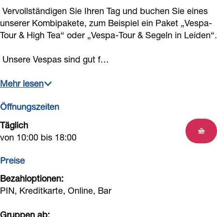
h
i
Vervollständigen Sie Ihren Tag und buchen Sie eines
(
h
unserer Kombipakete, zum Beispiel ein Paket „Vespa-
Tour & High Tea“ oder „Vespa-Tour & Segeln in Leiden“.
V
(
e
V
Unsere Vespas sind gut f…
s
e
p
s
Mehr lesen
a
p
Öffnungszeiten
)
a
)
Täglich
von 10:00 bis 18:00
Preise
Bezahloptionen:
PIN, Kreditkarte, Online, Bar
Gruppen ab: