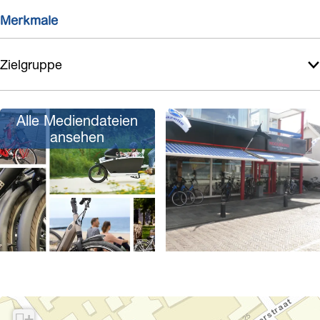
Merkmale
Zielgruppe
Alle Mediendateien
ansehen
P
o
p
+