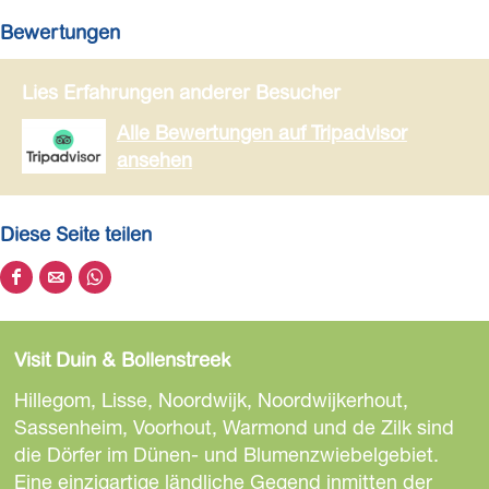
r
Bewertungen
z
i
Lies Erfahrungen anderer Besucher
j
d
Alle Bewertungen auf Tripadvisor
e
ansehen
w
i
n
Diese Seite teilen
k
e
D
D
D
l
i
i
i
e
e
e
Visit Duin & Bollenstreek
s
s
s
e
e
e
Hillegom, Lisse, Noordwijk, Noordwijkerhout,
S
S
S
Sassenheim, Voorhout, Warmond und de Zilk sind
e
e
e
die Dörfer im Dünen- und Blumenzwiebelgebiet.
i
i
i
Eine einzigartige ländliche Gegend inmitten der