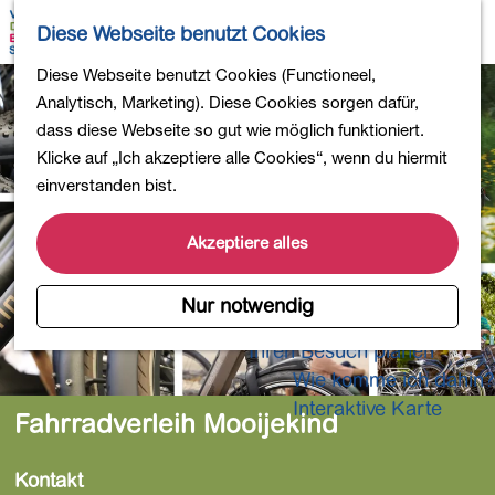
Wandern
K
S
Diese Webseite benutzt Cookies
Einkaufen
a
u
M
Essen und Trinken
G
Diese Webseite benutzt Cookies (Functioneel,
r
c
e
Kinderaktivitäten
e
Analytisch, Marketing). Diese Cookies sorgen dafür,
t
h
n
In die Natur
h
dass diese Webseite so gut wie möglich funktioniert.
e
e
ü
Polder und Seen
e
Klicke auf „Ich akzeptiere alle Cookies“, wenn du hiermit
n
Ländereien
n
einverstanden bist.
Museen und mehr
S
Aktiv und gesund
i
Akzeptiere alles
4-Tage-Wanderung
e
z
Nur notwendig
Übernachtungen
u
Ihren Besuch planen
r
Wie komme ich dahin?
H
o
Interaktive Karte
Fahrradverleih Mooijekind
m
e
Kontakt
p