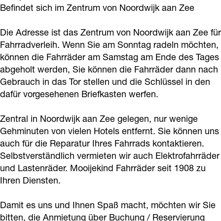
r
o
Befindet sich im Zentrum von Noordwijk aan Zee
e
v
r
d
l
a
k
r
e
l
v
e
Die Adresse ist das Zentrum von Noordwijk aan Zee für
m
F
l
r
e
e
i
Fahrradverleih. Wenn Sie am Sonntag radeln möchten,
F
a
e
l
i
r
h
können die Fahrräder am Samstag am Ende des Tages
a
h
i
e
h
l
abgeholt werden, Sie können die Fahrräder dann nach
M
h
r
Gebrauch in das Tor stellen und die Schlüssel in den
h
i
M
e
o
dafür vorgesehenen Briefkasten werfen.
r
r
M
h
o
i
o
r
a
o
M
o
h
i
Zentral in Noordwijk aan Zee gelegen, nur wenige
a
d
o
o
i
M
j
Gehminuten von vielen Hotels entfernt. Sie können uns
d
v
i
o
j
o
auch für die Reparatur Ihres Fahrrads kontaktieren.
e
v
e
Selbstverständlich vermieten wir auch Elektrofahrräder
j
i
e
o
k
und Lastenräder. Mooijekind Fahrräder seit 1908 zu
e
r
e
j
k
i
i
Ihren Diensten.
r
l
k
e
i
j
n
l
e
i
k
n
e
d
Damit es uns und Ihnen Spaß macht, möchten wir Sie
e
i
n
i
d
k
bitten, die Anmietung über Buchung / Reservierung