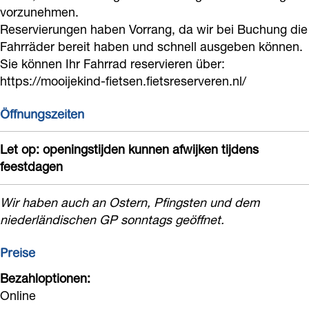
i
h
vorzunehmen.
d
n
i
Reservierungen haben Vorrang, da wir bei Buchung die
h
M
d
n
Fahrräder bereit haben und schnell ausgeben können.
M
o
d
Sie können Ihr Fahrrad reservieren über:
o
o
https://mooijekind-fietsen.fietsreserveren.nl/
o
i
i
j
Öffnungszeiten
j
e
Let op: openingstijden kunnen afwijken tijdens
e
k
feestdagen
k
i
i
n
Wir haben auch an Ostern, Pfingsten und dem
n
d
niederländischen GP sonntags geöffnet.
d
Preise
Bezahloptionen:
Online