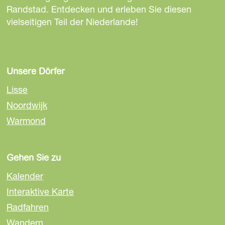
t
t
t
Randstad. Entdecken und erleben Sie diesen
e
e
e
vielseitigen Teil der Niederlande!
t
t
t
e
e
e
i
i
i
l
l
l
Unsere Dörfer
e
e
e
Lisse
n
n
n
Noordwijk
a
a
a
Warmond
u
u
u
f
f
f
F
E
W
Gehen Sie zu
a
m
h
c
a
a
Kalender
e
i
t
Interaktive Karte
b
l
s
Radfahren
o
A
o
p
Wandern