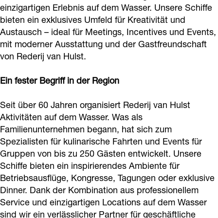
o
r
einzigartigen Erlebnis auf dem Wasser. Unsere Schiffe
a
v
n
j
H
bieten ein exklusives Umfeld für Kreativität und
k
a
n
a
H
v
u
Austausch – ideal für Meetings, Incentives und Events,
R
m
H
n
u
a
l
mit moderner Ausstattung und der Gastfreundschaft
e
R
u
H
l
n
s
von Rederij van Hulst.
d
e
l
u
s
H
t
e
d
Ein fester Begriff in der Region
s
l
t
u
r
e
t
s
l
Seit über 60 Jahren organisiert Rederij van Hulst
i
r
t
s
Aktivitäten auf dem Wasser. Was als
j
i
t
Familienunternehmen begann, hat sich zum
v
j
Spezialisten für kulinarische Fahrten und Events für
a
v
Gruppen von bis zu 250 Gästen entwickelt. Unsere
Schiffe bieten ein inspirierendes Ambiente für
n
a
Betriebsausflüge, Kongresse, Tagungen oder exklusive
H
n
Dinner. Dank der Kombination aus professionellem
u
H
Service und einzigartigen Locations auf dem Wasser
l
u
sind wir ein verlässlicher Partner für geschäftliche