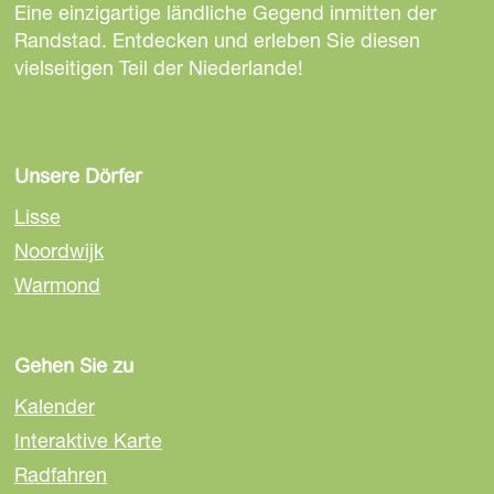
i
i
i
Eine einzigartige ländliche Gegend inmitten der
s
t
t
t
Randstad. Entdecken und erleben Sie diesen
t
e
e
e
vielseitigen Teil der Niederlande!
t
t
t
e
e
e
i
i
i
l
l
l
Unsere Dörfer
e
e
e
Lisse
n
n
n
Noordwijk
a
a
a
Warmond
u
u
u
f
f
f
F
E
W
Gehen Sie zu
a
m
h
c
a
a
Kalender
e
i
t
Interaktive Karte
b
l
s
Radfahren
o
A