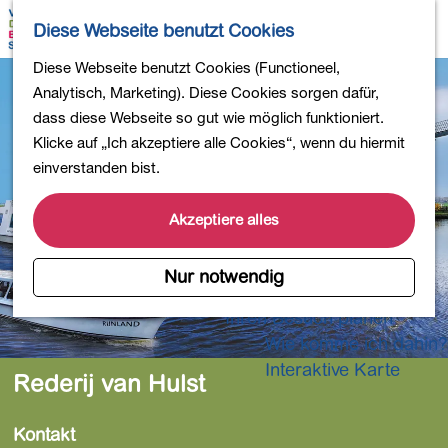
Wandern
K
S
Diese Webseite benutzt Cookies
Einkaufen
a
u
M
Essen und Trinken
G
Diese Webseite benutzt Cookies (Functioneel,
r
c
e
Kinderaktivitäten
e
Analytisch, Marketing). Diese Cookies sorgen dafür,
t
h
n
In die Natur
h
dass diese Webseite so gut wie möglich funktioniert.
e
e
ü
Polder und Seen
e
Klicke auf „Ich akzeptiere alle Cookies“, wenn du hiermit
n
Ländereien
n
einverstanden bist.
Museen und mehr
S
Aktiv und gesund
i
Akzeptiere alles
4-Tage-Wanderung
e
z
Nur notwendig
Übernachtungen
u
Ihren Besuch planen
r
Wie komme ich dahin?
H
o
Interaktive Karte
Rederij van Hulst
m
e
Kontakt
p