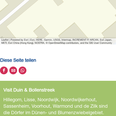
f
f
n
e
n
R
Leaflet
|
Powered by Esri | Esri, HERE, Garmin, USGS, Intermap, INCREMENT P, NRCAN, Esri Japan,
e
METI, Esri China (Hong Kong), NOSTRA, © OpenStreetMap contributors, and the GIS User Community
d
e
Diese Seite teilen
r
i
D
D
D
j
i
i
i
v
e
e
e
a
Visit Duin & Bollenstreek
s
s
s
n
e
e
e
Hillegom, Lisse, Noordwijk, Noordwijkerhout,
H
S
S
S
Sassenheim, Voorhout, Warmond und de Zilk sind
u
e
e
e
die Dörfer im Dünen- und Blumenzwiebelgebiet.
l