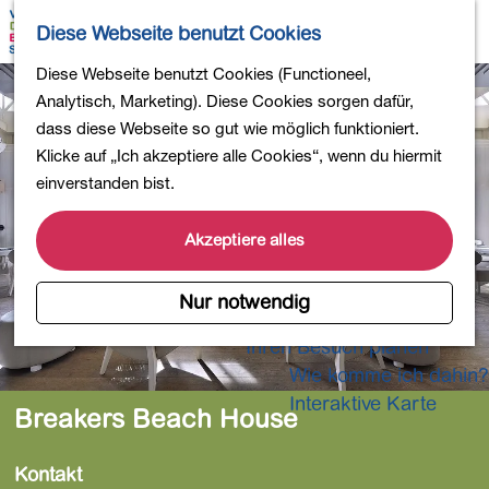
Wandern
K
S
Diese Webseite benutzt Cookies
Einkaufen
a
u
M
Essen und Trinken
G
Diese Webseite benutzt Cookies (Functioneel,
r
c
e
Kinderaktivitäten
e
Analytisch, Marketing). Diese Cookies sorgen dafür,
t
h
n
In die Natur
h
dass diese Webseite so gut wie möglich funktioniert.
e
e
ü
Polder und Seen
e
Klicke auf „Ich akzeptiere alle Cookies“, wenn du hiermit
n
Ländereien
n
einverstanden bist.
Museen und mehr
S
Aktiv und gesund
i
Akzeptiere alles
4-Tage-Wanderung
e
z
Nur notwendig
Übernachtungen
u
Ihren Besuch planen
r
Wie komme ich dahin?
H
o
Interaktive Karte
Breakers Beach House
m
e
Kontakt
p