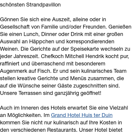
o
r
schönsten Strandpavillon
B
s
e
r
a
k
a
e
B
a
s
c
Gönnen Sie sich eine Auszeit, alleine oder in
B
m
a
e
c
B
h
Gesellschaft von Familie und/oder Freunden. Genießen
r
B
c
a
h
e
H
Sie einen Lunch, Dinner oder Drink mit einer großen
e
r
h
c
H
a
Auswahl an Häppchen und korrespondierenden
o
a
e
Weinen. Die Gerichte auf der Speisekarte wechseln zu
H
h
o
c
u
jeder Jahreszeit. Chefkoch Mitchell Hendrik kocht pur,
k
a
o
H
u
h
s
raffiniert und überraschend mit besonderem
e
k
u
o
s
H
e
Augenmerk auf Fisch. Er und sein kulinarisches Team
r
e
s
u
e
o
stellen kreative Gerichte und Menüs zusammen, die
s
r
e
s
u
auf die Wünsche seiner Gäste zugeschnitten sind.
B
s
Unsere Terrassen sind ganzjährig geöffnet!
e
s
e
B
e
Auch im Inneren des Hotels erwartet Sie eine Vielzahl
a
e
an Möglichkeiten. Im
Grand Hotel Huis ter Duin
c
a
kommen Sie nicht nur kulinarisch auf Ihre Kosten in
h
c
den verschiedenen Restaurants. Unser Hotel bietet