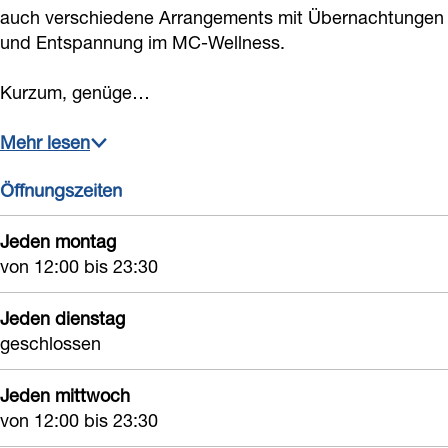
H
h
auch verschiedene Arrangements mit Übernachtungen
und Entspannung im MC-Wellness.
o
H
u
o
Kurzum, genüge…
s
u
e
s
Mehr lesen
e
Öffnungszeiten
Jeden montag
von 12:00 bis 23:30
Jeden dienstag
geschlossen
Jeden mittwoch
von 12:00 bis 23:30