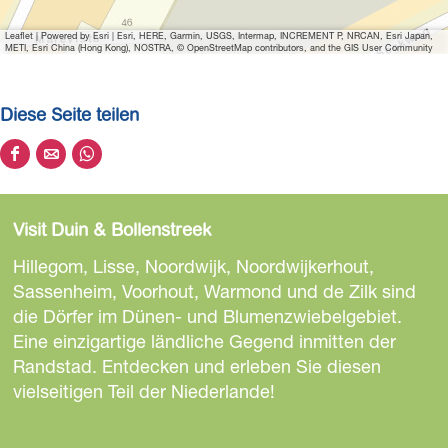
p
Leaflet
|
Powered by Esri | Esri, HERE, Garmin, USGS, Intermap, INCREMENT P, NRCAN, Esri Japan,
h
METI, Esri China (Hong Kong), NOSTRA, © OpenStreetMap contributors, and the GIS User Community
p
I
Diese Seite teilen
i
h
D
D
D
C
i
i
i
N
e
e
e
i
Visit Duin & Bollenstreek
s
s
s
e
e
e
Hillegom, Lisse, Noordwijk, Noordwijkerhout,
S
S
S
Sassenheim, Voorhout, Warmond und de Zilk sind
e
e
e
die Dörfer im Dünen- und Blumenzwiebelgebiet.
i
i
i
Eine einzigartige ländliche Gegend inmitten der
t
t
t
Randstad. Entdecken und erleben Sie diesen
e
e
e
vielseitigen Teil der Niederlande!
t
t
t
e
e
e