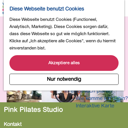
Wandern
K
S
Diese Webseite benutzt Cookies
Einkaufen
a
u
M
Essen und Trinken
G
Diese Webseite benutzt Cookies (Functioneel,
r
c
e
Kinderaktivitäten
e
Analytisch, Marketing). Diese Cookies sorgen dafür,
t
h
n
In die Natur
h
dass diese Webseite so gut wie möglich funktioniert.
e
e
ü
Polder und Seen
e
Klicke auf „Ich akzeptiere alle Cookies“, wenn du hiermit
n
Ländereien
n
einverstanden bist.
Museen und mehr
S
Aktiv und gesund
i
Akzeptiere alles
4-Tage-Wanderung
e
z
Nur notwendig
Übernachtungen
u
Ihren Besuch planen
r
Wie komme ich dahin?
H
o
Interaktive Karte
Pink Pilates Studio
m
e
Kontakt
p