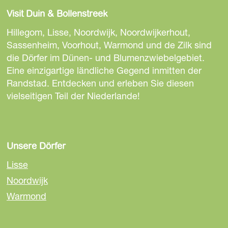
e
e
e
Visit Duin & Bollenstreek
s
s
s
e
e
e
Hillegom, Lisse, Noordwijk, Noordwijkerhout,
S
S
S
Sassenheim, Voorhout, Warmond und de Zilk sind
e
e
e
die Dörfer im Dünen- und Blumenzwiebelgebiet.
i
i
i
Eine einzigartige ländliche Gegend inmitten der
t
t
t
Randstad. Entdecken und erleben Sie diesen
e
e
e
vielseitigen Teil der Niederlande!
t
t
t
e
e
e
i
i
i
l
l
l
Unsere Dörfer
e
e
e
Lisse
n
n
n
Noordwijk
a
a
a
Warmond
u
u
u
f
f
f
F
E
W