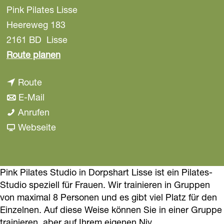
Pink Pilates Lisse
a
g
Heereweg 183
e
2161 BD
Lisse
b
Route planen
i
b
Route
s
i
b
E-Mail
P
s
i
P
Anrufen
i
P
s
i
a
Webseite
n
i
P
n
b
k
n
i
k
P
P
k
n
P
i
Pink Pilates Studio in Dorpshart Lisse ist ein Pilates-
i
Studio speziell für Frauen. Wir trainieren in Gruppen
P
k
i
n
l
von maximal 8 Personen und es gibt viel Platz für den
i
P
l
k
a
Einzelnen. Auf diese Weise können Sie in einer Gruppe
l
i
a
P
t
trainieren, aber auf Ihrem eigenen Niv