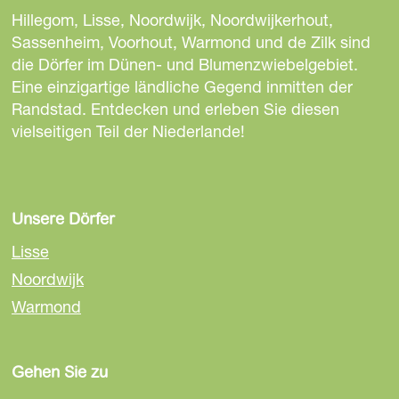
e
e
e
Hillegom, Lisse, Noordwijk, Noordwijkerhout,
S
S
S
Sassenheim, Voorhout, Warmond und de Zilk sind
e
e
e
die Dörfer im Dünen- und Blumenzwiebelgebiet.
i
i
i
Eine einzigartige ländliche Gegend inmitten der
t
t
t
Randstad. Entdecken und erleben Sie diesen
e
e
e
vielseitigen Teil der Niederlande!
t
t
t
e
e
e
i
i
i
l
l
l
Unsere Dörfer
e
e
e
Lisse
n
n
n
Noordwijk
a
a
a
Warmond
u
u
u
f
f
f
F
E
W
Gehen Sie zu
a
m
h
c
a
a