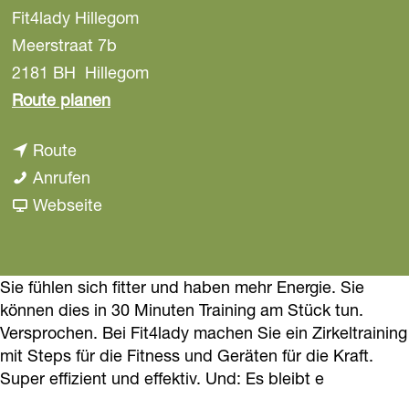
Fit4lady Hillegom
a
g
Meerstraat 7b
e
2181 BH
Hillegom
b
Route planen
i
b
Route
s
i
F
Anrufen
F
s
i
a
Webseite
i
F
t
b
t
i
4
F
4
t
l
i
Sie fühlen sich fitter und haben mehr Energie. Sie
l
können dies in 30 Minuten Training am Stück tun.
4
a
t
a
Versprochen. Bei Fit4lady machen Sie ein Zirkeltraining
l
d
4
d
mit Steps für die Fitness und Geräten für die Kraft.
a
y
l
y
Super effizient und effektiv. Und: Es bleibt e
d
H
a
H