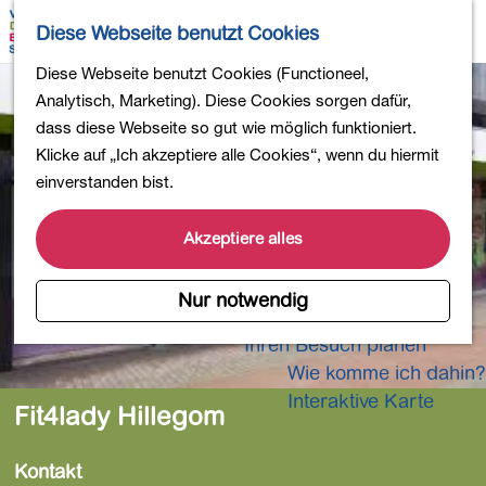
Wandern
K
S
Diese Webseite benutzt Cookies
Einkaufen
a
u
M
Essen und Trinken
G
Diese Webseite benutzt Cookies (Functioneel,
r
c
e
Kinderaktivitäten
e
Analytisch, Marketing). Diese Cookies sorgen dafür,
t
h
n
In die Natur
h
dass diese Webseite so gut wie möglich funktioniert.
e
e
ü
Polder und Seen
e
Klicke auf „Ich akzeptiere alle Cookies“, wenn du hiermit
n
Ländereien
n
einverstanden bist.
Museen und mehr
S
Aktiv und gesund
i
Akzeptiere alles
4-Tage-Wanderung
e
z
Nur notwendig
Übernachtungen
u
Ihren Besuch planen
r
Wie komme ich dahin?
H
o
Interaktive Karte
Fit4lady Hillegom
m
e
Kontakt
p