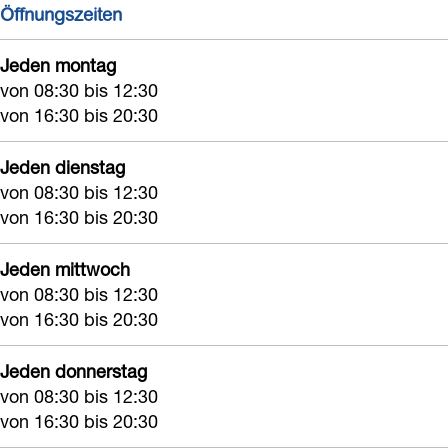
Öffnungszeiten
y
i
d
i
H
l
y
l
Jeden montag
i
l
H
l
von 08:30 bis 12:30
l
e
i
e
von 16:30 bis 20:30
l
g
l
g
e
o
l
Jeden dienstag
o
von 08:30 bis 12:30
g
m
e
m
von 16:30 bis 20:30
o
g
m
o
Jeden mittwoch
m
von 08:30 bis 12:30
von 16:30 bis 20:30
Jeden donnerstag
von 08:30 bis 12:30
von 16:30 bis 20:30