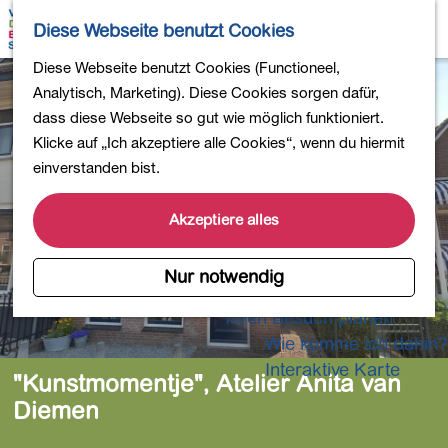
Wandern
K
S
Diese Webseite benutzt Cookies
Einkaufen
a
u
M
Essen und Trinken
G
Diese Webseite benutzt Cookies (Functioneel,
r
c
e
Kinderaktivitäten
e
Analytisch, Marketing). Diese Cookies sorgen dafür,
t
h
n
In die Natur
h
dass diese Webseite so gut wie möglich funktioniert.
e
e
ü
Polder und Seen
e
Klicke auf „Ich akzeptiere alle Cookies“, wenn du hiermit
n
Ländereien
n
einverstanden bist.
Museen und mehr
S
Aktiv und gesund
i
Akzeptiere alles
4-Tage-Wanderung
e
z
Nur notwendig
Übernachtungen
u
Ihren Besuch planen
r
Wie komme ich dahin?
H
o
Interaktive Karte
"Kunstmomentje", Atelier Anita van
m
Diemen
e
p