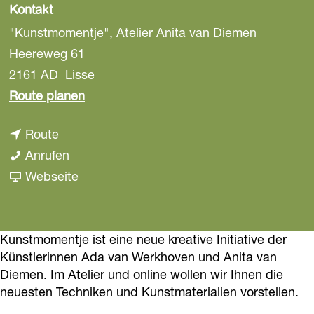
Kontakt
a
g
"Kunstmomentje", Atelier Anita van Diemen
e
Heereweg 61
2161 AD
Lisse
b
Route planen
i
b
Route
s
i
"
Anrufen
"
s
K
a
Webseite
K
"
u
b
u
K
n
"
n
u
s
K
Kunstmomentje ist eine neue kreative Initiative der
s
Künstlerinnen Ada van Werkhoven und Anita van
n
t
u
t
Diemen. Im Atelier und online wollen wir Ihnen die
s
m
n
m
neuesten Techniken und Kunstmaterialien vorstellen.
t
o
s
o