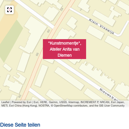
m
n
e
i
n
t
B
i
l
"Kunstmomentje",
d
Atelier Anita van
ö
Diemen
f
f
n
e
n
Leaflet
|
Powered by Esri | Esri, HERE, Garmin, USGS, Intermap, INCREMENT P, NRCAN, Esri Japan,
METI, Esri China (Hong Kong), NOSTRA, © OpenStreetMap contributors, and the GIS User Community
Diese Seite teilen