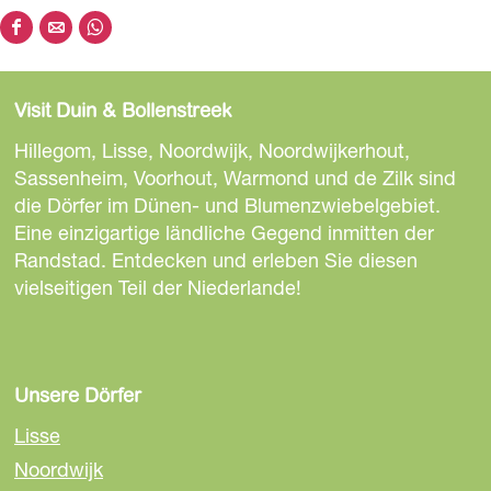
D
D
D
i
i
i
e
e
e
Visit Duin & Bollenstreek
s
s
s
e
e
e
Hillegom, Lisse, Noordwijk, Noordwijkerhout,
S
S
S
Sassenheim, Voorhout, Warmond und de Zilk sind
e
e
e
die Dörfer im Dünen- und Blumenzwiebelgebiet.
i
i
i
Eine einzigartige ländliche Gegend inmitten der
t
t
t
Randstad. Entdecken und erleben Sie diesen
e
e
e
vielseitigen Teil der Niederlande!
t
t
t
e
e
e
i
i
i
l
l
l
Unsere Dörfer
e
e
e
Lisse
n
n
n
Noordwijk
a
a
a