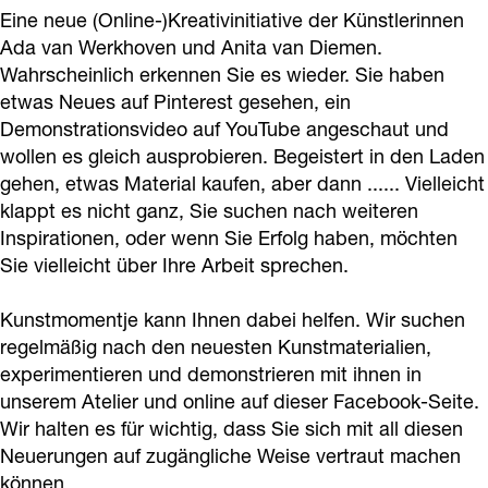
m
m
t
m
Eine neue (Online-)Kreativinitiative der Künstlerinnen
o
e
m
Ada van Werkhoven und Anita van Diemen.
e
Wahrscheinlich erkennen Sie es wieder. Sie haben
m
n
o
n
etwas Neues auf Pinterest gesehen, ein
e
t
m
t
Demonstrationsvideo auf YouTube angeschaut und
n
j
e
j
wollen es gleich ausprobieren. Begeistert in den Laden
t
e
n
e
gehen, etwas Material kaufen, aber dann ...... Vielleicht
j
"
t
klappt es nicht ganz, Sie suchen nach weiteren
"
Inspirationen, oder wenn Sie Erfolg haben, möchten
e
,
j
,
Sie vielleicht über Ihre Arbeit sprechen.
"
A
e
A
,
t
"
t
Kunstmomentje kann Ihnen dabei helfen. Wir suchen
A
e
,
e
regelmäßig nach den neuesten Kunstmaterialien,
t
l
A
experimentieren und demonstrieren mit ihnen in
l
unserem Atelier und online auf dieser Facebook-Seite.
e
i
t
i
Wir halten es für wichtig, dass Sie sich mit all diesen
l
e
e
e
Neuerungen auf zugängliche Weise vertraut machen
i
r
l
r
können.