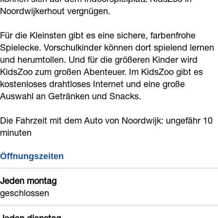
i
p
e
s
l
Noordwijkerhout vergnügen.
e
i
l
p
p
Für die Kleinsten gibt es eine sichere, farbenfrohe
l
e
p
i
l
Spielecke. Vorschulkinder können dort spielend lernen
p
l
l
e
a
und herumtollen. Und für die größeren Kinder wird
l
p
a
l
t
KidsZoo zum großen Abenteuer. Im KidsZoo gibt es
a
l
t
p
z
kostenloses drahtloses Internet und eine große
t
a
z
l
Auswahl an Getränken und Snacks.
K
z
t
K
a
i
Die Fahrzeit mit dem Auto von Noordwijk: ungefähr 10
K
z
i
t
d
minuten
i
K
d
z
s
d
i
s
K
Z
Öffnungszeiten
s
d
Z
i
o
Jeden montag
Z
s
o
d
o
geschlossen
o
Z
o
s
o
o
Z