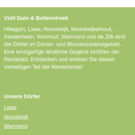
s
s
s
e
e
e
Visit Duin & Bollenstreek
S
S
S
e
e
e
Hillegom, Lisse, Noordwijk, Noordwijkerhout,
i
i
i
Sassenheim, Voorhout, Warmond und de Zilk sind
t
t
t
die Dörfer im Dünen- und Blumenzwiebelgebiet.
e
e
e
Eine einzigartige ländliche Gegend inmitten der
t
t
t
Randstad. Entdecken und erleben Sie diesen
e
e
e
vielseitigen Teil der Niederlande!
i
i
i
l
l
l
e
e
e
n
n
n
Unsere Dörfer
a
a
a
Lisse
u
u
u
Noordwijk
f
f
f
F
E
W
Warmond
a
m
h