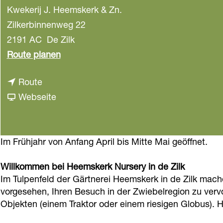
Kwekerij J. Heemskerk & Zn.
a
g
Zilkerbinnenweg 22
e
2191 AC
De Zilk
b
Route planen
i
b
Route
s
i
a
Webseite
T
s
b
u
T
T
l
u
u
Im Frühjahr von Anfang April bis Mitte Mai geöffnet.
p
l
l
e
Willkommen bei Heemskerk Nursery in de Zilk
p
p
n
Im Tulpenfeld der Gärtnerei Heemskerk in de Zilk mach
e
e
s
vorgesehen, Ihren Besuch in der Zwiebelregion zu verv
n
n
c
Objekten (einem Traktor oder einem riesigen Globus). 
s
s
h