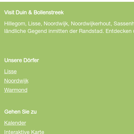
i
i
i
e
e
e
Visit Duin & Bollenstreek
s
s
s
e
e
e
Hillegom, Lisse, Noordwijk, Noordwijkerhout, Sassen
S
S
S
ländliche Gegend inmitten der Randstad. Entdecken un
e
e
e
i
i
i
t
t
t
e
e
e
Unsere Dörfer
t
t
t
Lisse
e
e
e
Noordwijk
i
i
i
Warmond
l
l
l
e
e
e
n
n
n
Gehen Sie zu
a
a
a
u
u
u
Kalender
f
f
f
Interaktive Karte