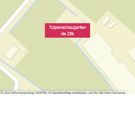
t
B
i
l
Tulpenschaugarten
d
de Zilk
ö
f
f
n
e
n
I, Esri China (Hong Kong), NOSTRA, © OpenStreetMap contributors, and the GIS User Community