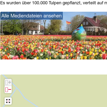
Es wurden über 100.000 Tulpen gepflanzt, verteilt auf me
c
c
a
h
h
u
Alle Mediendateien ansehen
a
a
g
u
u
a
g
g
r
a
a
t
r
r
e
t
t
n
e
e
d
n
n
e
d
d
Z
+
e
e
i
−
Z
Z
l
i
i
k
l
l