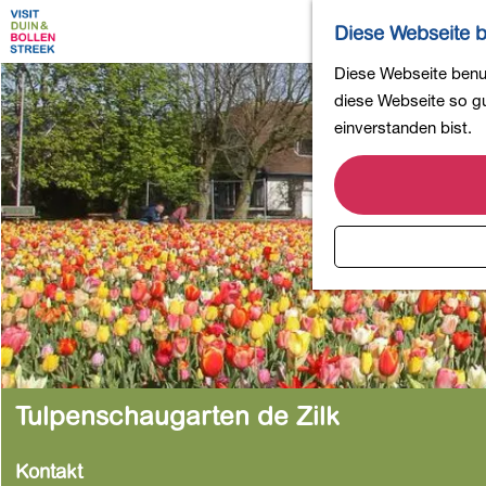
Diese Webseite b
G
Diese Webseite benut
e
diese Webseite so gut
h
einverstanden bist.
e
n
S
i
e
z
u
r
H
o
Tulpenschaugarten de Zilk
m
e
Kontakt
p