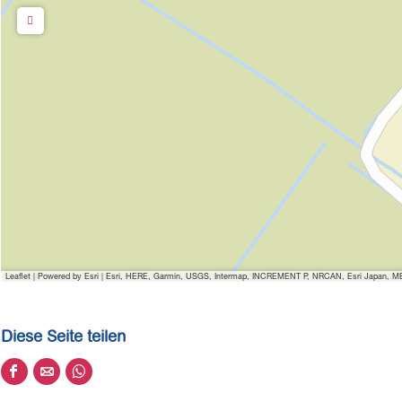
k
k
Leaflet
|
Powered by Esri | Esri, HERE, Garmin, USGS, Intermap, INCREMENT P, NRCAN, Esri Japan, MET
Diese Seite teilen
D
D
D