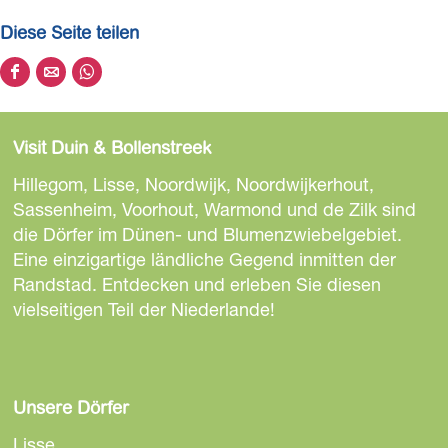
d
Diese Seite teilen
K
d
D
D
D
b
i
i
i
P
e
e
e
F
Visit Duin & Bollenstreek
s
s
s
e
e
e
Hillegom, Lisse, Noordwijk, Noordwijkerhout,
S
S
S
Sassenheim, Voorhout, Warmond und de Zilk sind
e
e
e
die Dörfer im Dünen- und Blumenzwiebelgebiet.
i
i
i
Eine einzigartige ländliche Gegend inmitten der
t
t
t
Randstad. Entdecken und erleben Sie diesen
e
e
e
vielseitigen Teil der Niederlande!
t
t
t
e
e
e
i
i
i
l
l
l
Unsere Dörfer
e
e
e
Lisse