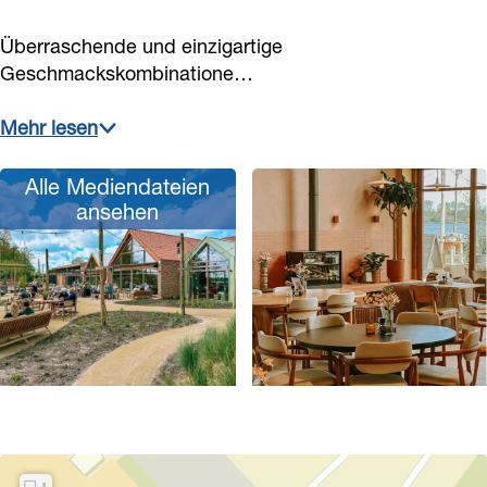
Überraschende und einzigartige
Geschmackskombinatione…
Mehr lesen
Alle Mediendateien
ansehen
P
o
p