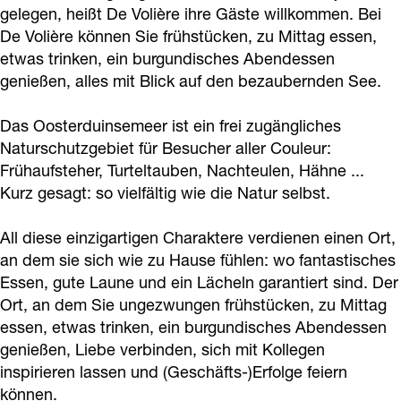
o
r
gelegen, heißt De Volière ihre Gäste willkommen. Bei
e
r
è
De Volière können Sie frühstücken, zu Mittag essen,
k
a
e
r
etwas trinken, ein burgundisches Abendessen
D
m
e
genießen, alles mit Blick auf den bezaubernden See.
e
D
V
e
Das Oosterduinsemeer ist ein frei zugängliches
o
V
Naturschutzgebiet für Besucher aller Couleur:
Frühaufsteher, Turteltauben, Nachteulen, Hähne ...
l
o
Kurz gesagt: so vielfältig wie die Natur selbst.
i
l
è
i
All diese einzigartigen Charaktere verdienen einen Ort,
r
è
an dem sie sich wie zu Hause fühlen: wo fantastisches
e
r
Essen, gute Laune und ein Lächeln garantiert sind. Der
Ort, an dem Sie ungezwungen frühstücken, zu Mittag
e
essen, etwas trinken, ein burgundisches Abendessen
genießen, Liebe verbinden, sich mit Kollegen
inspirieren lassen und (Geschäfts-)Erfolge feiern
können.