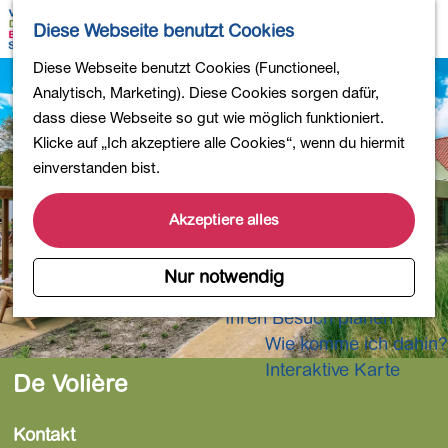
Wandern
K
S
Diese Webseite benutzt Cookies
Einkaufen
a
u
M
Essen und Trinken
G
Diese Webseite benutzt Cookies (Functioneel,
r
c
e
Kinderaktivitäten
e
Analytisch, Marketing). Diese Cookies sorgen dafür,
t
h
n
In die Natur
h
dass diese Webseite so gut wie möglich funktioniert.
e
e
ü
Polder und Seen
e
Klicke auf „Ich akzeptiere alle Cookies“, wenn du hiermit
n
Ländereien
n
einverstanden bist.
Museen und mehr
S
Aktiv und gesund
i
Akzeptiere alles
4-Tage-Wanderung
e
z
Nur notwendig
Übernachtungen
u
Ihren Besuch planen
r
Wie komme ich dahin?
H
o
Interaktive Karte
De Volière
m
e
Kontakt
p