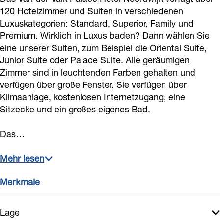
l
a
l
l
120 Hotelzimmer und Suiten in verschiedenen
a
l
a
Luxuskategorien: Standard, Superior, Family und
Premium. Wirklich in Luxus baden? Dann wählen Sie
c
a
c
eine unserer Suiten, zum Beispiel die Oriental Suite,
e
c
e
Junior Suite oder Palace Suite. Alle geräumigen
H
e
H
Zimmer sind in leuchtenden Farben gehalten und
o
H
o
verfügen über große Fenster. Sie verfügen über
t
o
t
Klimaanlage, kostenlosen Internetzugang, eine
Sitzecke und ein großes eigenes Bad.
e
t
e
l
e
l
Das…
l
Mehr lesen
Merkmale
Lage