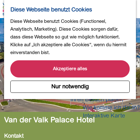
Wandern
K
S
Diese Webseite benutzt Cookies
Einkaufen
a
u
M
Essen und Trinken
G
Diese Webseite benutzt Cookies (Functioneel,
r
c
e
Kinderaktivitäten
e
Analytisch, Marketing). Diese Cookies sorgen dafür,
t
h
n
In die Natur
h
dass diese Webseite so gut wie möglich funktioniert.
e
e
ü
Polder und Seen
e
Klicke auf „Ich akzeptiere alle Cookies“, wenn du hiermit
n
Ländereien
n
einverstanden bist.
Museen und mehr
S
Aktiv und gesund
i
Akzeptiere alles
4-Tage-Wanderung
e
z
Nur notwendig
Übernachtungen
u
Ihren Besuch planen
r
Wie komme ich dahin?
H
o
Interaktive Karte
Van der Valk Palace Hotel
m
e
Kontakt
p