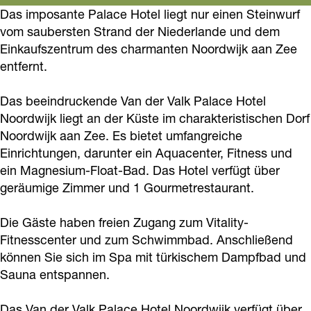
o
g
d
a
V
l
r
Das imposante Palace Hotel liegt nur einen Steinwurf
k
o
r
i
vom saubersten Strand der Niederlande und dem
l
a
k
V
P
Einkaufszentrum des charmanten Noordwijk aan Zee
k
a
n
k
l
P
a
a
entfernt.
V
m
V
P
k
a
l
l
a
V
a
a
P
l
k
a
Das beeindruckende Van der Valk Palace Hotel
n
a
n
l
a
a
P
Noordwijk liegt an der Küste im charakteristischen Dorf
c
d
n
d
Noordwijk aan Zee. Es bietet umfangreiche
a
l
c
a
e
Einrichtungen, darunter ein Aquacenter, Fitness und
e
d
e
c
a
e
l
H
ein Magnesium-Float-Bad. Das Hotel verfügt über
r
e
r
e
c
H
a
o
geräumige Zimmer und 1 Gourmetrestaurant.
V
r
V
H
e
o
c
t
a
V
a
o
H
t
e
Die Gäste haben freien Zugang zum Vitality-
e
l
a
l
Fitnesscenter und zum Schwimmbad. Anschließend
t
o
e
H
l
können Sie sich im Spa mit türkischem Dampfbad und
k
l
k
e
t
l
o
Sauna entspannen.
P
k
P
l
e
t
a
P
a
l
e
Das Van der Valk Palace Hotel Noordwijk verfügt über