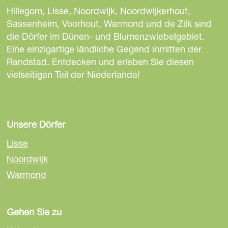
n
e
e
e
Hillegom, Lisse, Noordwijk, Noordwijkerhout,
d
S
S
S
Sassenheim, Voorhout, Warmond und de Zilk sind
e
e
e
e
die Dörfer im Dünen- und Blumenzwiebelgebiet.
r
i
i
i
Eine einzigartige ländliche Gegend inmitten der
V
t
t
t
Randstad. Entdecken und erleben Sie diesen
a
e
e
e
vielseitigen Teil der Niederlande!
l
t
t
t
k
e
e
e
P
i
i
i
a
l
l
l
Unsere Dörfer
l
e
e
e
Lisse
a
n
n
n
Noordwijk
c
a
a
a
e
Warmond
u
u
u
H
f
f
f
o
F
E
W
t
Gehen Sie zu
a
m
h
e
c
a
a