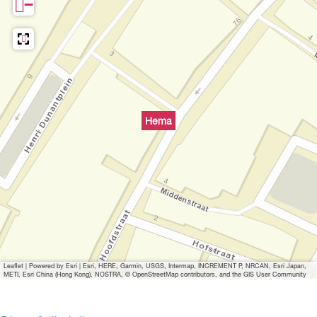
−
Hema
Leaflet
|
Powered by Esri | Esri, HERE, Garmin, USGS, Intermap, INCREMENT P, NRCAN, Esri Japan,
METI, Esri China (Hong Kong), NOSTRA, © OpenStreetMap contributors, and the GIS User Community