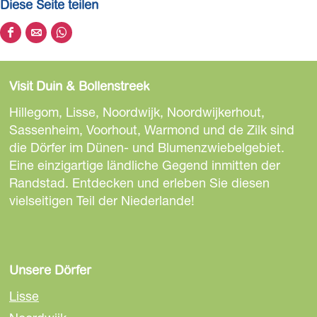
Diese Seite teilen
D
D
D
i
i
i
e
e
e
Visit Duin & Bollenstreek
s
s
s
e
e
e
Hillegom, Lisse, Noordwijk, Noordwijkerhout,
S
S
S
Sassenheim, Voorhout, Warmond und de Zilk sind
e
e
e
die Dörfer im Dünen- und Blumenzwiebelgebiet.
i
i
i
Eine einzigartige ländliche Gegend inmitten der
t
t
t
Randstad. Entdecken und erleben Sie diesen
e
e
e
vielseitigen Teil der Niederlande!
t
t
t
e
e
e
i
i
i
l
l
l
Unsere Dörfer
e
e
e
Lisse
n
n
n