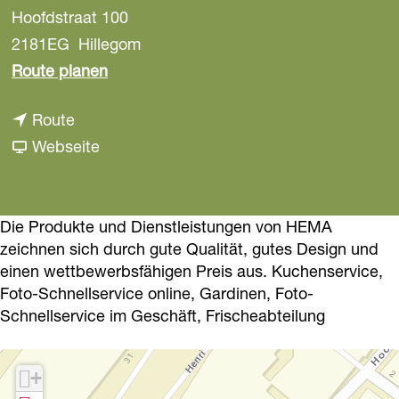
Hoofdstraat 100
a
g
2181EG
Hillegom
e
b
Route planen
i
b
Route
s
i
a
Webseite
H
s
b
e
H
H
m
e
e
Die Produkte und Dienstleistungen von HEMA
a
zeichnen sich durch gute Qualität, gutes Design und
m
m
einen wettbewerbsfähigen Preis aus. Kuchenservice,
a
a
Foto-Schnellservice online, Gardinen, Foto-
Schnellservice im Geschäft, Frischeabteilung
+