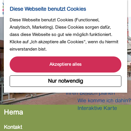
Wandern
K
S
Diese Webseite benutzt Cookies
Einkaufen
a
u
M
Essen und Trinken
G
Diese Webseite benutzt Cookies (Functioneel,
r
c
e
Kinderaktivitäten
e
Analytisch, Marketing). Diese Cookies sorgen dafür,
t
h
n
In die Natur
h
dass diese Webseite so gut wie möglich funktioniert.
e
e
ü
Polder und Seen
e
Klicke auf „Ich akzeptiere alle Cookies“, wenn du hiermit
n
Ländereien
n
einverstanden bist.
Museen und mehr
S
Aktiv und gesund
i
Akzeptiere alles
4-Tage-Wanderung
e
z
Nur notwendig
Übernachtungen
u
Ihren Besuch planen
r
Wie komme ich dahin?
H
o
Interaktive Karte
Hema
m
e
Kontakt
p