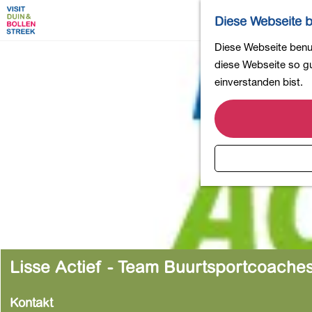
Diese Webseite b
G
Diese Webseite benut
e
diese Webseite so gut
h
einverstanden bist.
e
n
S
i
e
z
u
r
H
o
Lisse Actief - Team Buurtsportcoache
m
e
Kontakt
p