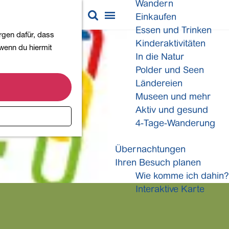
Wandern
K
S
Einkaufen
a
u
M
Essen und Trinken
rgen dafür, dass
r
c
e
Kinderaktivitäten
 wenn du hiermit
t
h
n
In die Natur
e
e
ü
Polder und Seen
n
Ländereien
Museen und mehr
Aktiv und gesund
4-Tage-Wanderung
Übernachtungen
Ihren Besuch planen
Wie komme ich dahin?
Interaktive Karte