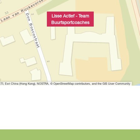
Lisse Actief - Team
Buurtsportcoaches
I, Esri China (Hong Kong), NOSTRA, © OpenStreetMap contributors, and the GIS User Community