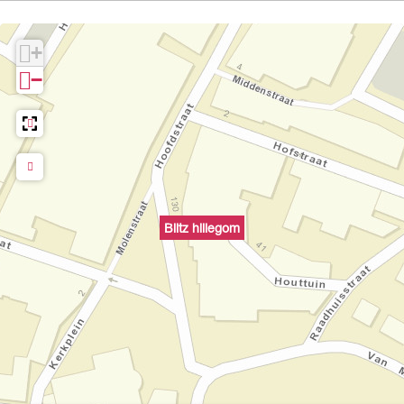
+
−
Blitz hillegom