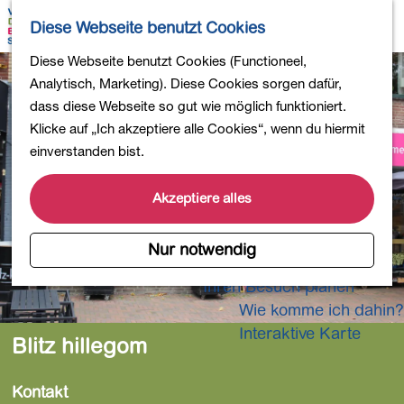
Wandern
K
S
Diese Webseite benutzt Cookies
Einkaufen
a
u
M
Essen und Trinken
G
Diese Webseite benutzt Cookies (Functioneel,
r
c
e
Kinderaktivitäten
e
Analytisch, Marketing). Diese Cookies sorgen dafür,
t
h
n
In die Natur
h
dass diese Webseite so gut wie möglich funktioniert.
e
e
ü
Polder und Seen
e
Klicke auf „Ich akzeptiere alle Cookies“, wenn du hiermit
n
Ländereien
n
einverstanden bist.
Museen und mehr
S
Aktiv und gesund
i
Akzeptiere alles
4-Tage-Wanderung
e
z
Nur notwendig
Übernachtungen
u
Ihren Besuch planen
r
Wie komme ich dahin?
H
o
Interaktive Karte
Blitz hillegom
m
e
Kontakt
p