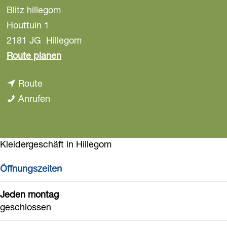
Blitz hillegom
a
g
Houttuin 1
e
2181 JG
Hillegom
b
Route planen
i
b
Route
s
i
B
Anrufen
B
s
l
l
B
i
i
l
t
Kleidergeschäft in Hillegom
t
i
z
z
Öffnungszeiten
t
h
h
z
i
i
Jeden montag
h
l
geschlossen
l
i
l
l