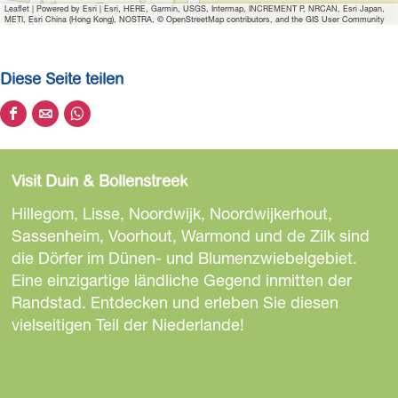
Leaflet
|
Powered by Esri | Esri, HERE, Garmin, USGS, Intermap, INCREMENT P, NRCAN, Esri Japan,
METI, Esri China (Hong Kong), NOSTRA, © OpenStreetMap contributors, and the GIS User Community
Diese Seite teilen
D
D
D
i
i
i
e
e
e
Visit Duin & Bollenstreek
s
s
s
e
e
e
Hillegom, Lisse, Noordwijk, Noordwijkerhout,
S
S
S
Sassenheim, Voorhout, Warmond und de Zilk sind
e
e
e
die Dörfer im Dünen- und Blumenzwiebelgebiet.
i
i
i
Eine einzigartige ländliche Gegend inmitten der
t
t
t
Randstad. Entdecken und erleben Sie diesen
e
e
e
vielseitigen Teil der Niederlande!
t
t
t
e
e
e
i
i
i