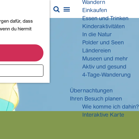
Wandern
K
S
Einkaufen
a
u
M
Essen und Trinken
rgen dafür, dass
r
c
e
Kinderaktivitäten
 wenn du hiermit
t
h
n
In die Natur
e
e
ü
Polder und Seen
n
Ländereien
Museen und mehr
Aktiv und gesund
4-Tage-Wanderung
Übernachtungen
Ihren Besuch planen
Wie komme ich dahin?
Interaktive Karte