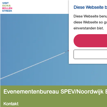
Diese Webseite b
G
Diese Webseite benut
e
diese Webseite so gut
h
einverstanden bist.
e
n
S
i
e
z
u
r
H
o
Evenementenbureau SPEV/Noordwijk 
m
e
Kontakt
p