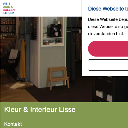
Diese Webseite b
G
Diese Webseite benut
e
diese Webseite so gut
h
einverstanden bist.
e
n
S
i
e
z
u
r
H
o
Kleur & Interieur Lisse
m
e
Kontakt
p