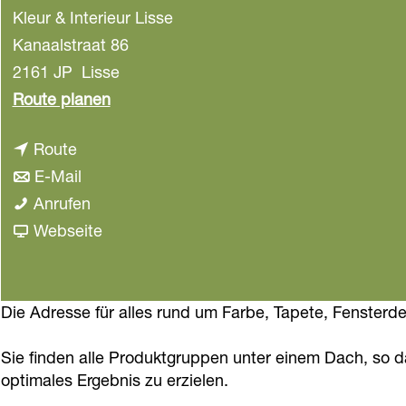
Kleur & Interieur Lisse
a
g
Kanaalstraat 86
e
2161 JP
Lisse
b
Route planen
i
b
Route
s
i
b
E-Mail
K
s
i
K
Anrufen
l
K
s
l
a
Webseite
e
l
K
e
b
u
e
l
u
K
r
u
e
r
l
Die Adresse für alles rund um Farbe, Tapete, Fensterde
&
r
u
&
e
I
Sie finden alle Produktgruppen unter einem Dach, so d
&
r
I
u
n
optimales Ergebnis zu erzielen.
I
&
n
r
t