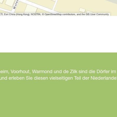
I, Esri China (Hong Kong), NOSTRA, © OpenStreetMap contributors, and the GIS User Community
heim, Voorhout, Warmond und de Zilk sind die Dörfer im
d erleben Sie diesen vielseitigen Teil der Niederlande