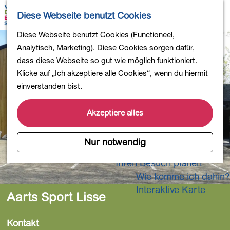
Wandern
K
S
Diese Webseite benutzt Cookies
Einkaufen
a
u
M
Essen und Trinken
G
Diese Webseite benutzt Cookies (Functioneel,
r
c
e
Kinderaktivitäten
e
Analytisch, Marketing). Diese Cookies sorgen dafür,
t
h
n
In die Natur
h
dass diese Webseite so gut wie möglich funktioniert.
e
e
ü
Polder und Seen
e
Klicke auf „Ich akzeptiere alle Cookies“, wenn du hiermit
n
Ländereien
n
einverstanden bist.
Museen und mehr
S
Aktiv und gesund
i
Akzeptiere alles
4-Tage-Wanderung
e
z
Nur notwendig
Übernachtungen
u
Ihren Besuch planen
r
Wie komme ich dahin?
H
o
Interaktive Karte
Aarts Sport Lisse
m
e
Kontakt
p