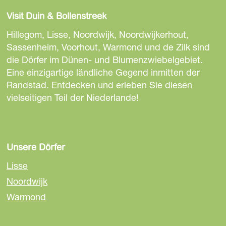
e
e
e
Visit Duin & Bollenstreek
s
s
s
e
e
e
Hillegom, Lisse, Noordwijk, Noordwijkerhout,
S
S
S
Sassenheim, Voorhout, Warmond und de Zilk sind
e
e
e
die Dörfer im Dünen- und Blumenzwiebelgebiet.
i
i
i
Eine einzigartige ländliche Gegend inmitten der
t
t
t
Randstad. Entdecken und erleben Sie diesen
e
e
e
vielseitigen Teil der Niederlande!
t
t
t
e
e
e
i
i
i
l
l
l
Unsere Dörfer
e
e
e
Lisse
n
n
n
Noordwijk
a
a
a
Warmond
u
u
u
f
f
f
F
E
W