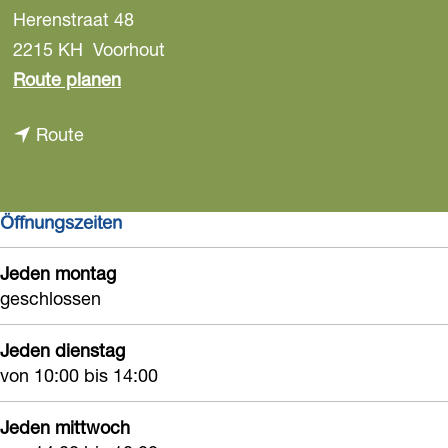
Herenstraat 48
a
g
2215 KH
Voorhout
e
b
Route planen
i
b
Route
s
i
B
s
i
Öffnungszeiten
B
b
i
l
Jeden montag
b
i
geschlossen
l
o
i
t
Jeden dienstag
o
von 10:00 bis 14:00
h
t
e
Jeden mittwoch
h
e