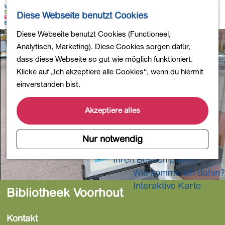
Wandern
K
S
Diese Webseite benutzt Cookies
Einkaufen
a
u
M
Essen und Trinken
G
Diese Webseite benutzt Cookies (Functioneel,
r
c
e
Kinderaktivitäten
e
Analytisch, Marketing). Diese Cookies sorgen dafür,
t
h
n
In die Natur
h
dass diese Webseite so gut wie möglich funktioniert.
e
e
ü
Polder und Seen
e
Klicke auf „Ich akzeptiere alle Cookies“, wenn du hiermit
n
Ländereien
n
einverstanden bist.
Museen und mehr
S
Aktiv und gesund
i
Akzeptiere alles
4-Tage-Wanderung
e
z
Nur notwendig
Übernachtungen
u
Ihren Besuch planen
r
Wie komme ich dahin?
H
o
Interaktive Karte
Bibliotheek Voorhout
m
e
Kontakt
p