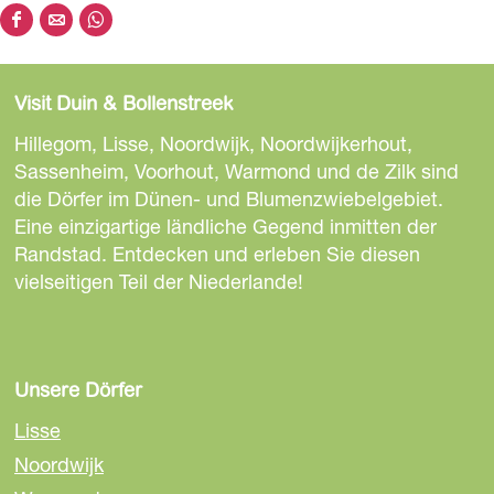
D
D
D
i
i
i
e
e
e
Visit Duin & Bollenstreek
s
s
s
e
e
e
Hillegom, Lisse, Noordwijk, Noordwijkerhout,
S
S
S
Sassenheim, Voorhout, Warmond und de Zilk sind
e
e
e
die Dörfer im Dünen- und Blumenzwiebelgebiet.
i
i
i
Eine einzigartige ländliche Gegend inmitten der
t
t
t
Randstad. Entdecken und erleben Sie diesen
e
e
e
vielseitigen Teil der Niederlande!
t
t
t
e
e
e
i
i
i
l
l
l
Unsere Dörfer
e
e
e
Lisse
n
n
n
Noordwijk
a
a
a