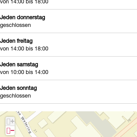
von 14:00 bis 18:00
e
k
e
V
Jeden donnerstag
k
o
geschlossen
V
o
Jeden freitag
o
r
von 14:00 bis 18:00
o
h
r
o
Jeden samstag
h
u
von 10:00 bis 14:00
o
t
u
Jeden sonntag
geschlossen
t
+
−