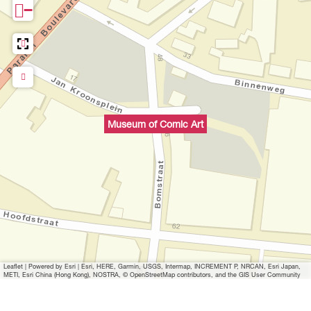
−
p
m
i
t
B
i
l
Museum of Comic Art
d
ö
f
f
n
e
n
G
Leaflet
|
Powered by Esri | Esri, HERE, Garmin, USGS, Intermap, INCREMENT P, NRCAN, Esri Japan,
r
METI, Esri China (Hong Kong), NOSTRA, © OpenStreetMap contributors, and the GIS User Community
o
t