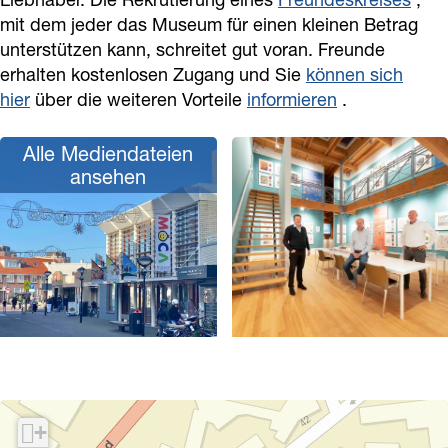
mit dem jeder das Museum für einen kleinen Betrag
unterstützen kann, schreitet gut voran. Freunde
erhalten kostenlosen Zugang und Sie
können sich
hier
über die weiteren Vorteile
informieren
.
Alle Mediendateien
ansehen
P
o
p
+
u