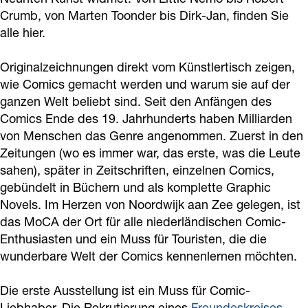
C
f
o
o
m
Crumb, von Marten Toonder bis Dirk-Jan, finden Sie
o
C
m
f
alle hier.
i
m
o
i
C
c
Originalzeichnungen direkt vom Künstlertisch zeigen,
i
m
c
o
A
wie Comics gemacht werden und warum sie auf der
c
i
A
m
r
ganzen Welt beliebt sind. Seit den Anfängen des
A
c
r
i
t
Comics Ende des 19. Jahrhunderts haben Milliarden
r
A
t
c
von Menschen das Genre angenommen. Zuerst in den
Zeitungen (wo es immer war, das erste, was die Leute
t
r
A
sahen), später in Zeitschriften, einzelnen Comics,
t
r
gebündelt in Büchern und als komplette Graphic
t
Novels. Im Herzen von Noordwijk aan Zee gelegen, ist
das MoCA der Ort für alle niederländischen Comic-
Enthusiasten und ein Muss für Touristen, die die
wunderbare Welt der Comics kennenlernen möchten.
Die erste Ausstellung ist ein Muss für Comic-
Liebhaber. Die Rekrutierung eines
Freundeskreises
,