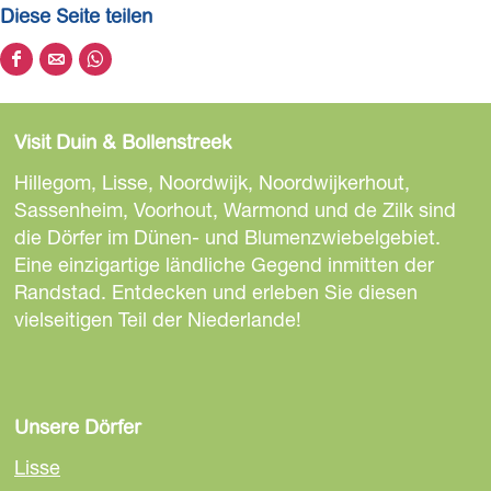
Diese Seite teilen
e
z
D
D
D
a
i
i
i
a
e
e
e
l
Visit Duin & Bollenstreek
s
s
s
M
e
e
e
Hillegom, Lisse, Noordwijk, Noordwijkerhout,
u
S
S
S
Sassenheim, Voorhout, Warmond und de Zilk sind
s
e
e
e
die Dörfer im Dünen- und Blumenzwiebelgebiet.
e
i
i
i
Eine einzigartige ländliche Gegend inmitten der
u
t
t
t
Randstad. Entdecken und erleben Sie diesen
m
e
e
e
vielseitigen Teil der Niederlande!
o
t
t
t
f
e
e
e
C
i
i
i
o
l
l
l
Unsere Dörfer
m
e
e
e
i
Lisse
n
n
n
c