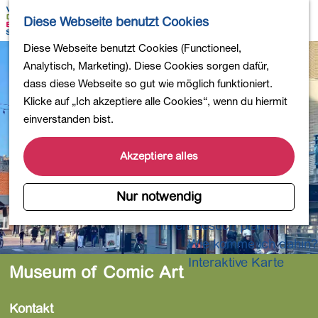
Wandern
K
S
Diese Webseite benutzt Cookies
Einkaufen
a
u
M
Essen und Trinken
G
Diese Webseite benutzt Cookies (Functioneel,
r
c
e
Kinderaktivitäten
e
Analytisch, Marketing). Diese Cookies sorgen dafür,
t
h
n
In die Natur
h
dass diese Webseite so gut wie möglich funktioniert.
e
e
ü
Polder und Seen
e
Klicke auf „Ich akzeptiere alle Cookies“, wenn du hiermit
n
Ländereien
n
einverstanden bist.
Museen und mehr
S
Aktiv und gesund
i
Akzeptiere alles
4-Tage-Wanderung
e
z
Nur notwendig
Übernachtungen
u
Ihren Besuch planen
r
Wie komme ich dahin?
H
o
Interaktive Karte
Museum of Comic Art
m
e
Kontakt
p