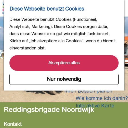
Wandern
K
S
Diese Webseite benutzt Cookies
Einkaufen
a
u
M
Essen und Trinken
G
Diese Webseite benutzt Cookies (Functioneel,
r
c
e
Kinderaktivitäten
e
Analytisch, Marketing). Diese Cookies sorgen dafür,
t
h
n
In die Natur
h
dass diese Webseite so gut wie möglich funktioniert.
e
e
ü
Polder und Seen
e
Klicke auf „Ich akzeptiere alle Cookies“, wenn du hiermit
n
Ländereien
n
einverstanden bist.
Museen und mehr
S
Aktiv und gesund
i
Akzeptiere alles
4-Tage-Wanderung
e
z
Nur notwendig
Übernachtungen
u
Ihren Besuch planen
r
Wie komme ich dahin?
H
o
Interaktive Karte
Reddingsbrigade Noordwijk
m
e
Kontakt
p