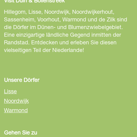
Visit Duin & Bollenstreek
s
s
s
k
j
e
e
e
Hillegom, Lisse, Noordwijk, Noordwijkerhout,
k
S
S
S
Sassenheim, Voorhout, Warmond und de Zilk sind
e
e
e
die Dörfer im Dünen- und Blumenzwiebelgebiet.
i
i
i
Eine einzigartige ländliche Gegend inmitten der
t
t
t
Randstad. Entdecken und erleben Sie diesen
e
e
e
vielseitigen Teil der Niederlande!
t
t
t
e
e
e
i
i
i
l
l
l
Unsere Dörfer
e
e
e
Lisse
n
n
n
Noordwijk
a
a
a
Warmond
u
u
u
f
f
f
F
E
W
Gehen Sie zu
a
m
h