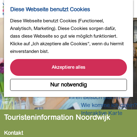
Wandern
K
S
Diese Webseite benutzt Cookies
Einkaufen
a
u
M
Essen und Trinken
G
Diese Webseite benutzt Cookies (Functioneel,
r
c
e
Kinderaktivitäten
e
Analytisch, Marketing). Diese Cookies sorgen dafür,
t
h
n
In die Natur
h
dass diese Webseite so gut wie möglich funktioniert.
e
e
ü
Polder und Seen
e
Klicke auf „Ich akzeptiere alle Cookies“, wenn du hiermit
n
Ländereien
n
einverstanden bist.
Museen und mehr
S
Aktiv und gesund
i
Akzeptiere alles
4-Tage-Wanderung
e
z
Nur notwendig
Übernachtungen
u
Ihren Besuch planen
r
Wie komme ich dahin?
H
o
Interaktive Karte
Touristeninformation Noordwijk
m
e
Kontakt
p