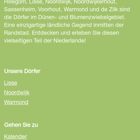
e
e
e
Hillegom, Lisse, Noordwijk, Noordwijkerhout,
j
S
S
S
Sassenheim, Voorhout, Warmond und de Zilk sind
k
e
e
e
die Dörfer im Dünen- und Blumenzwiebelgebiet.
o
i
i
i
Eine einzigartige ländliche Gegend inmitten der
u
t
t
t
Randstad. Entdecken und erleben Sie diesen
t
e
e
e
vielseitigen Teil der Niederlande!
d
t
t
t
o
e
e
e
o
i
i
i
r
l
l
l
Unsere Dörfer
e
e
e
Lisse
n
n
n
Noordwijk
a
a
a
Warmond
u
u
u
f
f
f
F
E
W
Gehen Sie zu
a
m
h
c
a
a
Kalender