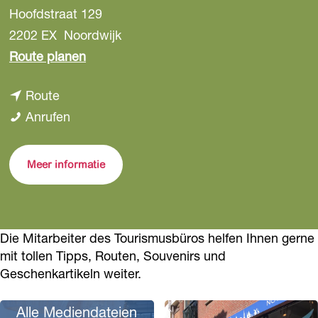
Hoofdstraat 129
a
g
2202 EX
Noordwijk
e
b
Route planen
i
b
Route
s
i
T
Anrufen
T
s
o
o
T
u
u
Meer informatie
o
r
r
u
i
i
r
s
s
Die Mitarbeiter des Tourismusbüros helfen Ihnen gerne
i
t
t
mit tollen Tipps, Routen, Souvenirs und
s
e
e
Geschenkartikeln weiter.
t
n
n
e
i
i
Alle Mediendateien